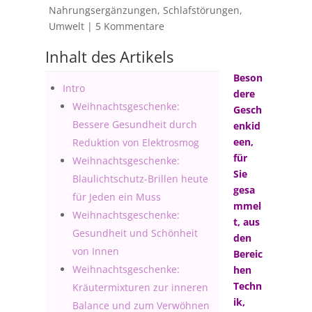
Nahrungsergänzungen
,
Schlafstörungen
,
Umwelt
|
5 Kommentare
Inhalt des Artikels
Beson
Intro
dere
Weihnachtsgeschenke:
Gesch
Bessere Gesundheit durch
enkid
een,
Reduktion von Elektrosmog
für
Weihnachtsgeschenke:
Sie
Blaulichtschutz-Brillen heute
gesa
für Jeden ein Muss
mmel
Weihnachtsgeschenke:
t, aus
Gesundheit und Schönheit
den
von Innen
Bereic
Weihnachtsgeschenke:
hen
Techn
Kräutermixturen zur inneren
ik,
Balance und zum Verwöhnen