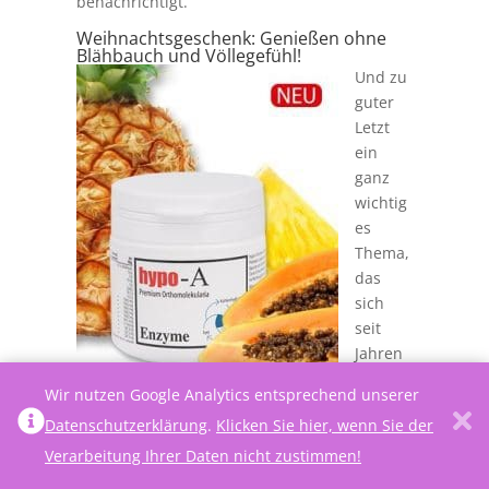
benachrichtigt.
Weihnachtsgeschenk: Genießen ohne
Blähbauch und Völlegefühl!
Und zu
guter
Letzt
ein
ganz
wichtig
es
Thema,
das
sich
seit
Jahren
durch
Wir nutzen Google Analytics entsprechend unserer
alle
Datenschutzerklärung
.
Klicken Sie hier, wenn Sie der
Artikel zieht: die Verdauung. Unserem Bauch
widmete ich den ersten Artikel dieses
Verarbeitung Ihrer Daten nicht zustimmen!
Webmagazins im August 2009 „
Unser Bauch