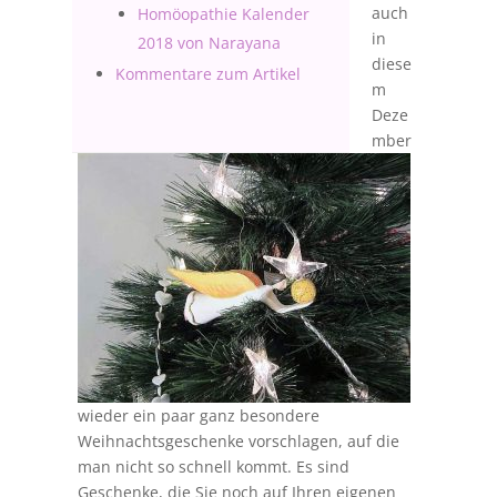
auch
Homöopathie Kalender
in
2018 von Narayana
diese
Kommentare zum Artikel
m
Deze
mber
wieder ein paar ganz besondere
Weihnachtsgeschenke vorschlagen, auf die
man nicht so schnell kommt. Es sind
Geschenke, die Sie noch auf Ihren eigenen