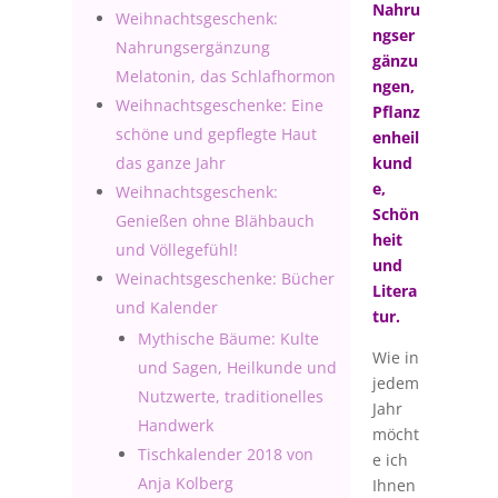
Nahru
Weihnachtsgeschenk:
ngser
Nahrungsergänzung
gänzu
Melatonin, das Schlafhormon
ngen,
Weihnachtsgeschenke: Eine
Pflanz
schöne und gepflegte Haut
enheil
das ganze Jahr
kund
e,
Weihnachtsgeschenk:
Schön
Genießen ohne Blähbauch
heit
und Völlegefühl!
und
Weinachtsgeschenke: Bücher
Litera
und Kalender
tur.
Mythische Bäume: Kulte
Wie in
und Sagen, Heilkunde und
jedem
Nutzwerte, traditionelles
Jahr
Handwerk
möcht
Tischkalender 2018 von
e ich
Anja Kolberg
Ihnen