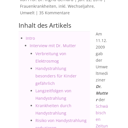
Frauenkrankheiten, inkl. Wechseljahre
,
Umwelt
|
35 Kommentare
Inhalt des Artikels
Am
Intro
11.12.
Interview mit Dr. Mutter
2009
Verbreitung von
gab
der
Elektrosmog
Umwe
Handystrahlung
ltmedi
besonders für Kinder
ziner
gefährlich
Dr.
Langzeitfolgen von
Mutte
Handystrahlung
r
der
Krankheiten durch
Schwä
bisch
Handystrahlung
en
Risiko von Handystrahlung
Zeitun
reduzieren