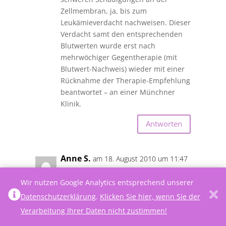
Zellmembran, ja, bis zum
Leukämieverdacht nachweisen. Dieser
Verdacht samt den entsprechenden
Blutwerten wurde erst nach
mehrwöchiger Gegentherapie (mit
Blutwert-Nachweis) wieder mit einer
Rücknahme der Therapie-Empfehlung
beantwortet – an einer Münchner
Klinik.
Antworten
Anne S.
am 18. August 2010 um 11:47
Herr Herr Wölfle,
Wir nutzen Google Analytics entsprechend unserer
mit ihrem ersten Beitrag werfen Sie
Datenschutzerklärung
.
Klicken Sie hier, wenn Sie der
Herrn Dr. Mutter Unwahrheiten und
Verarbeitung Ihrer Daten nicht zustimmen!
ein