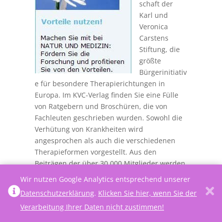
schaft der
Karl und
Veronica
Carstens
Stiftung, die
größte
Bürgerinitiativ
e für besondere Therapierichtungen in
Europa. Im KVC-Verlag finden Sie eine Fülle
von Ratgebern und Broschüren, die von
Fachleuten geschrieben wurden. Sowohl die
Verhütung von Krankheiten wird
angesprochen als auch die verschiedenen
Therapieformen vorgestellt. Aus den
Beiträgen der über 30.000 Mitglieder werden
Studien zur Naturheilkunde und
Wir nutzen Google Analytics entsprechend unserer
Homöopathie gefördert. Studenten werden in
Datenschutzerklärung
.
Klicken Sie hier, wenn Sie der
ganzheitlicher Medizin geschult und
Verarbeitung Ihrer Daten nicht zustimmen!
Naturheilkundeambulanzen an den Kliniken
unterstützt.