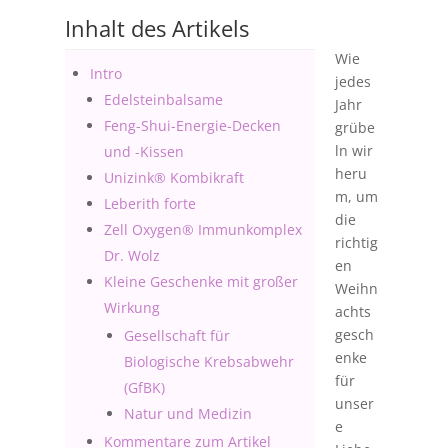
Inhalt des Artikels
Wie
Intro
jedes
Edelsteinbalsame
Jahr
Feng-Shui-Energie-Decken
grübe
ln wir
und -Kissen
heru
Unizink® Kombikraft
m, um
Leberith forte
die
Zell Oxygen® Immunkomplex
richtig
Dr. Wolz
en
Kleine Geschenke mit großer
Weihn
Wirkung
achts
gesch
Gesellschaft für
enke
Biologische Krebsabwehr
für
(GfBK)
unser
Natur und Medizin
e
Kommentare zum Artikel