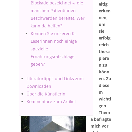
Blockade bezeichnet –, die
eitig
manchen Patientinnen
erken
nen,
Beschwerden bereitet. Wer
um
kann da helfen?
sie
Können Sie unseren K-
erfolg
Leserinnen noch einige
reich
spezielle
thera
Ernährungsratschläge
piere
geben?
n zu
könn
Literaturtipps und Links zum
en. Zu
diese
Downloaden
m
Über die Künstlerin
wichti
Kommentare zum Artikel
gen
Them
a befragte
mich vor