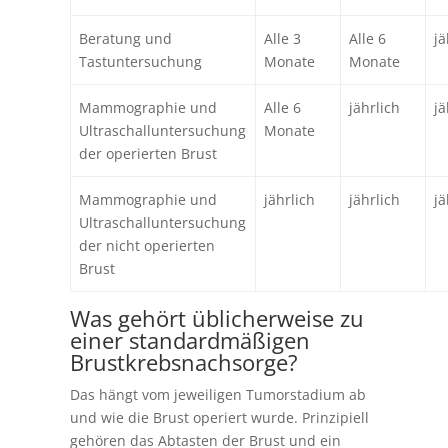
Beratung und
Alle 3
Alle 6
jä
Tastuntersuchung
Monate
Monate
Mammographie und
Alle 6
jährlich
jä
Ultraschalluntersuchung
Monate
der operierten Brust
Mammographie und
jährlich
jährlich
jä
Ultraschalluntersuchung
der nicht operierten
Brust
Was gehört üblicherweise zu
einer standardmäßigen
Brustkrebsnachsorge?
Das hängt vom jeweiligen Tumorstadium ab
und wie die Brust operiert wurde. Prinzipiell
gehören das Abtasten der Brust und ein