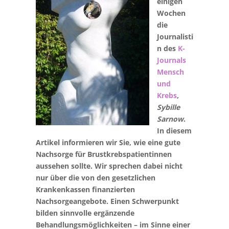
einigen
Wochen
die
Journalisti
n des
K-
Journals
Mensch
und
Krebs
,
Sybille
Sarnow
.
In diesem
Artikel informieren wir Sie, wie eine gute
Nachsorge für Brustkrebspatientinnen
aussehen sollte. Wir sprechen dabei nicht
nur über die von den gesetzlichen
Krankenkassen finanzierten
Nachsorgeangebote. Einen Schwerpunkt
bilden sinnvolle ergänzende
Behandlungsmöglichkeiten – im Sinne einer