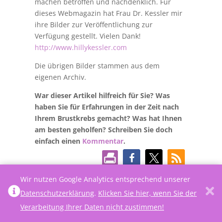
machen betroffen und nachdenklich. Für
dieses Webmagazin hat Frau Dr. Kessler mir
ihre Bilder zur Veröffentlichung zur
Verfügung gestellt. Vielen Dank!
http://www.hillykessler.com
Die übrigen Bilder stammen aus dem
eigenen Archiv.
War dieser Artikel hilfreich für Sie? Was
haben Sie für Erfahrungen in der Zeit nach
Ihrem Brustkrebs gemacht? Was hat Ihnen
am besten geholfen? Schreiben Sie doch
einfach einen
Kommentar
.
Wir nutzen Google Analytics entsprechend unserer
5 Kommentare
Datenschutzerklärung
.
Klicken Sie hier, wenn Sie der
Verarbeitung Ihrer Daten nicht zustimmen!
Mandy Murr
am 29. Juli 2019 um
10:28