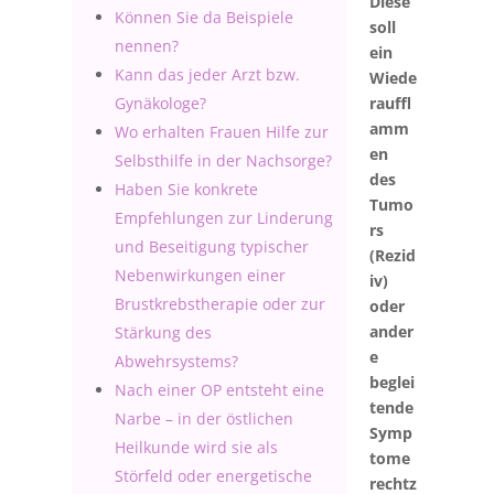
Diese
Können Sie da Beispiele
soll
nennen?
ein
Kann das jeder Arzt bzw.
Wiede
Gynäkologe?
rauffl
amm
Wo erhalten Frauen Hilfe zur
en
Selbsthilfe in der Nachsorge?
des
Haben Sie konkrete
Tumo
Empfehlungen zur Linderung
rs
und Beseitigung typischer
(Rezid
Nebenwirkungen einer
iv)
Brustkrebstherapie oder zur
oder
ander
Stärkung des
e
Abwehrsystems?
beglei
Nach einer OP entsteht eine
tende
Narbe – in der östlichen
Symp
Heilkunde wird sie als
tome
Störfeld oder energetische
rechtz