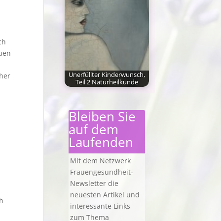
ch
auen
Unerfüllter Kinderwunsch,
her
Teil 2 Naturheilkunde
Viele Paare mit
unerfülltem
Bleiben Sie
Kinderwunsch fühlen
auf dem
sich von der stark…
Laufenden
Mit dem Netzwerk
Frauengesundheit-
Newsletter die
neuesten Artikel und
h
interessante Links
zum Thema