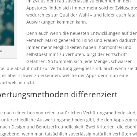
im Zyklus der Frau zuverlässig zu erkennen. In den
Appstores finden sich immer mehr solcher Zyklusapp
wodurch es zur Qual der Wahl – und leider auch fata
Auswirkungen kommen kann.
Denn auch wenn die neuesten Entwicklungen auf de
Femtech-Markt generell toll sind und Frauen dadurch
immer mehr Möglichkeiten haben, hormonfrei und
ia
selbstbestimmt zu verhüten, birgt der Fortschritt
Gefahren: So tummeln sich jede Menge „schwarzer
ne, die absolut nicht zur Verhütung geeignet sind, auch wenn sie 
st es aber schwer zu erkennen, welche der Apps denn nun eine
und welche nicht.
ertungsmethoden differenziert
he nach einer hormonfreien, natürlichen Verhütungsmethode sind, 
t unterschiedliche Auswertungsmethoden gibt, die den Apps zugr
 nach Design und Benutzerfreundlichkeit. Zwei Kriterien, die ebenf
aggebend, wenn man tatsächlich zuverlässig natürlich verhüten wil