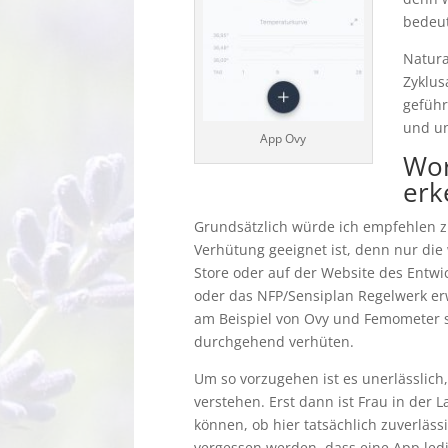
bedeu
Natura
Zyklus
geführ
und un
App Ovy
Wor
erk
Grundsätzlich würde ich empfehlen 
Verhütung geeignet ist, denn nur die 
Store oder auf der Website des Entw
oder das NFP/Sensiplan Regelwerk er
am Beispiel von Ovy und Femometer s
durchgehend verhüten.
Um so vorzugehen ist es unerlässlich
verstehen. Erst dann ist Frau in der
können, ob hier tatsächlich zuverläss
vergessen werden, dass eine App ledi