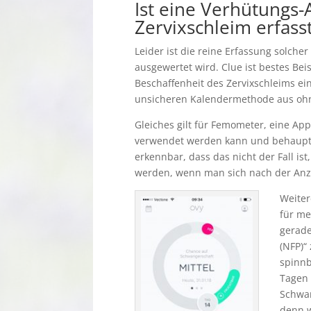
Ist eine Verhütungs
Zervixschleim erfas
Leider ist die reine Erfassung solch
ausgewertet wird. Clue ist bestes Bei
Beschaffenheit des Zervixschleims ei
unsicheren Kalendermethode aus ohne
Gleiches gilt für Femometer, eine A
verwendet werden kann und behauptet,
erkennbar, dass das nicht der Fall is
werden, wenn man sich nach der Anze
Weiter
für me
gerade
(NFP)“
spinnb
Tagen 
Schwan
denn w