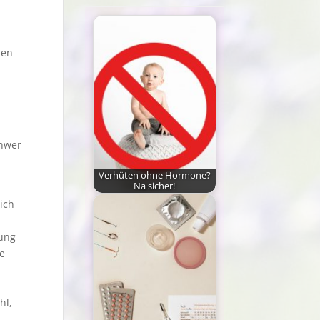
men
chwer
Verhüten ohne Hormone?
Na sicher!
Viele Frauen glauben,
ich
dass es abgesehen von
der Pille keine…
nung
e
hl,