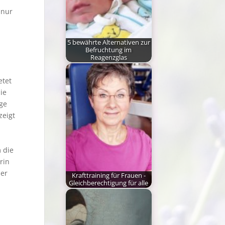
 nur
5 bewährte Alternativen zur
Befruchtung im
Reagenzglas
Für jede Frau stellt sich
im Laufe ihrer
etet
fruchtbaren Jahre…
ie
ge
zeigt
 die
rin
der
Krafttraining für Frauen -
Gleichberechtigung für alle
Für viele Frauen ist
Krafttraining immer
noch ein rotes Tuch.…