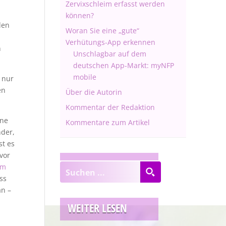
Zervixschleim erfasst werden
können?
den
Woran Sie eine „gute“
Verhütungs-App erkennen
n
Unschlagbar auf dem
deutschen App-Markt: myNFP
mobile
 nur
en
Über die Autorin
Kommentar der Redaktion
ine
Kommentare zum Artikel
der,
t es
vor
im
ss
n –
WEITER LESEN