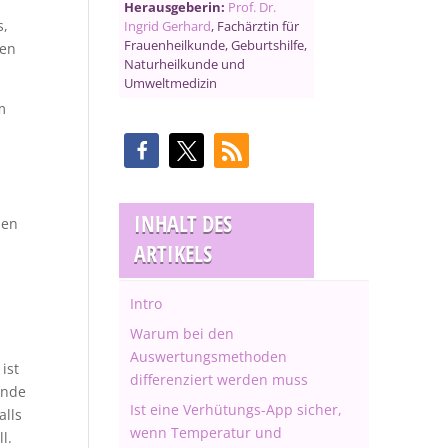
Herausgeberin:
Prof. Dr.
s,
Ingrid Gerhard
, Fachärztin für
Frauenheilkunde, Geburtshilfe,
len
Naturheilkunde und
Umweltmedizin
m
INHALT DES
den
ARTIKELS
Intro
Warum bei den
Auswertungsmethoden
ist
differenziert werden muss
unde
Ist eine Verhütungs-App sicher,
alls
wenn Temperatur und
l.