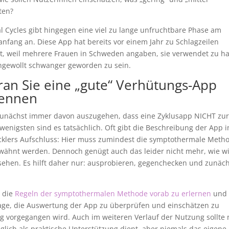
ten?
l Cycles gibt hingegen eine viel zu lange unfruchtbare Phase am
anfang an. Diese App hat bereits vor einem Jahr zu Schlagzeilen
t, weil mehrere Frauen in Schweden angaben, sie verwendet zu h
gewollt schwanger geworden zu sein.
an Sie eine „gute“ Verhütungs-App
ennen
zunächst immer davon auszugehen, dass eine Zyklusapp NICHT zur
wenigsten sind es tatsächlich. Oft gibt die Beschreibung der App 
icklers Aufschluss: Hier muss zumindest die symptothermale Meth
wähnt werden. Dennoch genügt auch das leider nicht mehr, wie wi
ehen. Es hilft daher nur: ausprobieren, gegenchecken und zunäch
, die
Regeln der symptothermalen Methode vorab zu erlernen
und 
 Lage, die Auswertung der App zu überprüfen und einschätzen zu
ig vorgegangen wird. Auch im weiteren Verlauf der Nutzung sollte 
glich als praktische Unterstützung dient, aber niemals das eigene