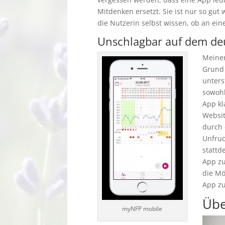
Mitdenken ersetzt. Sie ist nur so gut 
die Nutzerin selbst wissen, ob an ein
Unschlagbar auf dem de
Meinen
Grund 
unters
sowohl
App kl
Websit
durch 
Unfruc
stattd
App zu
die Mö
App zu
Übe
myNFP mobile