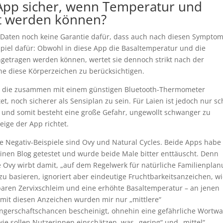
-App sicher, wenn Temperatur und
st werden können?
er Daten noch keine Garantie dafür, dass auch nach diesen Sympto
spiel dafür: Obwohl in diese App die Basaltemperatur und die
ngetragen werden können, wertet sie dennoch strikt nach der
 diese Körperzeichen zu berücksichtigen.
pp die zusammen mit einem günstigen Bluetooth-Thermometer
 noch sicherer als Sensiplan zu sein. Für Laien ist jedoch nur s
t, und somit besteht eine große Gefahr, ungewollt schwanger zu
ige der App richtet.
e Negativ-Beispiele sind Ovy und Natural Cycles. Beide Apps habe 
inen Blog getestet und wurde beide Male bitter enttäuscht. Denn
 Ovy wirbt damit, „auf dem Regelwerk für natürliche Familienpla
 zu basieren, ignoriert aber eindeutige Fruchtbarkeitsanzeichen, wi
aren Zervixschleim und eine erhöhte Basaltemperatur – an jenen
mit diesen Anzeichen wurden mir nur „mittlere“
gerschaftschancen bescheinigt, ohnehin eine gefährliche Wortwa
ie sollen Nutzerinnen einschätzen, was „gering“ und „mittel“