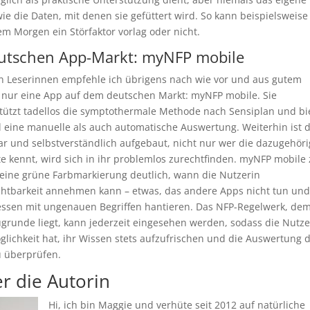
wie die Daten, mit denen sie gefüttert wird. So kann beispielsweise
em Morgen ein Störfaktor vorlag oder nicht.
utschen App-Markt: myNFP mobile
 Leserinnen empfehle ich übrigens nach wie vor und aus gutem
nur eine App auf dem deutschen Markt: myNFP mobile. Sie
tützt tadellos die symptothermale Methode nach Sensiplan und bi
 eine manuelle als auch automatische Auswertung. Weiterhin ist d
ar und selbstverständlich aufgebaut, nicht nur wer die dazugehöri
e kennt, wird sich in ihr problemlos zurechtfinden. myNFP mobile 
eine grüne Farbmarkierung deutlich, wann die Nutzerin
htbarkeit annehmen kann – etwas, das andere Apps nicht tun und
essen mit ungenauen Begriffen hantieren. Das NFP-Regelwerk, dem
grunde liegt, kann jederzeit eingesehen werden, sodass die Nutze
glichkeit hat, ihr Wissen stets aufzufrischen und die Auswertung 
 überprüfen.
r die Autorin
Hi, ich bin Maggie und verhüte seit 2012 auf natürliche