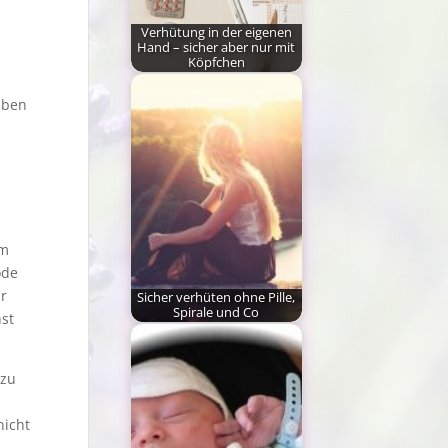
Verhütung in der eigenen
Hand – sicher aber nur mit
Köpfchen
Die Pille und andere
aben
hormonelle Verhütung,
sowie auch die
Hormonspirale…
im
ode
r
Sicher verhüten ohne Pille,
Spirale und Co
st
Viele Frauen sind
momentan auf der
zu
Suche nach einer
Alternative…
nicht