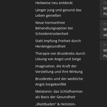
Heilweise neu entdeckt
Da
M
Länger jung und gesund das
Ps
Leben genießen
Neue hormonfreie
Pr
Behandlungsoption bei
W
Scheidentrockenheit
od
Statt Impfung Freiheit durch
Pr
Herdengesundheit
M
Therapie von Brustkrebs durch
Ps
Lösung von Angst und Sorge
Imagination, die Kraft der
Vorstellung und ihre Wirkung
Brustkrebs und der weibliche
Angst-Sorgekonflikt
Melatonin: das Schlafhormon
als Basis der Gesundheit
„Waldbaden“ & Heilstein-