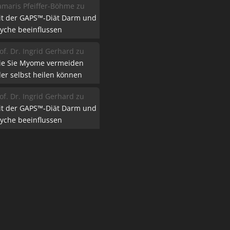
maris Pfeiffer-Böhme
zu
it der GAPS™-Diät Darm und
yche beeinflussen
of. Dr. Ingrid Gerhard
zu
ie Sie Myome vermeiden
er selbst heilen können
of. Dr. Ingrid Gerhard
zu
it der GAPS™-Diät Darm und
yche beeinflussen