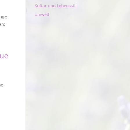
Kultur und Lebensstil
Umwelt
 BIO
en:
nue
se