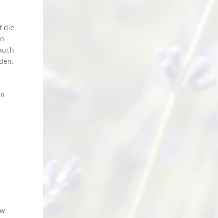
t die
en
 auch
oden,
en
m
ew