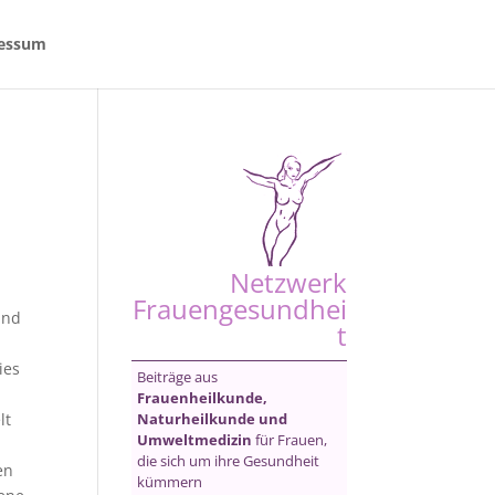
essum
Netzwerk
Frauengesundhei
und
t
ies
Beiträge aus
Frauenheilkunde,
Naturheilkunde und
lt
Umweltmedizin
für Frauen,
die sich um ihre Gesundheit
en
kümmern