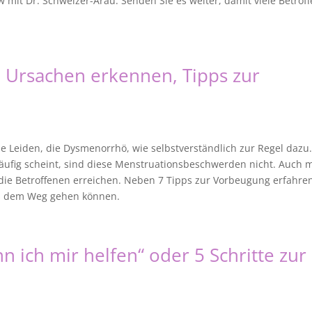
w mit Dr. Schweizer-Arau. Senden Sie es weiter, damit viele Betrof
: Ursachen erkennen, Tipps zur
he Leiden, die Dysmenorrhö, wie selbstverständlich zur Regel dazu.
äufig scheint, sind diese Menstruationsbeschwerden nicht. Auch m
ür die Betroffenen erreichen. Neben 7 Tipps zur Vorbeugung erfahren
s dem Weg gehen können.
nn ich mir helfen“ oder 5 Schritte zur