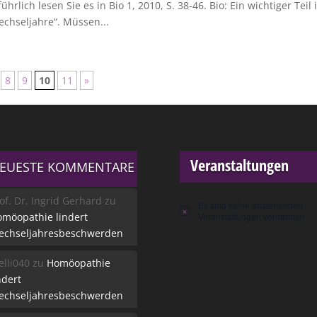
hrlich lesen Sie es in Bio 1, 2010, S. 38-46. Bio: Ein wichtiger Teil 
chseljahre“. Müssen...
8
9
10
11
»
Veranstaltungen
EUESTE KOMMENTARE
of. Dr. Ingrid Gerhard
zu
Es sind keine anstehenden
Hinweis
möopathie lindert
Veranstaltungen vorhanden.
echseljahresbeschwerden
lli040
zu
Homöopathie
ndert
echseljahresbeschwerden