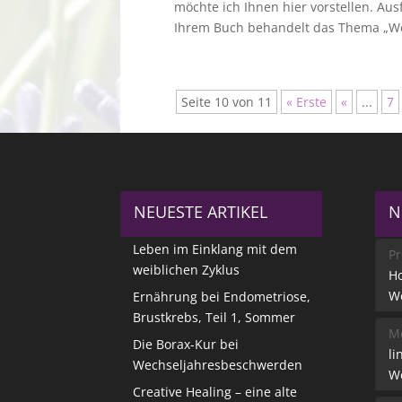
möchte ich Ihnen hier vorstellen. Ausfü
Ihrem Buch behandelt das Thema „We
Seite 10 von 11
« Erste
«
...
7
NEUESTE ARTIKEL
N
Leben im Einklang mit dem
Pr
weiblichen Zyklus
Ho
W
Ernährung bei Endometriose,
Brustkrebs, Teil 1, Sommer
Me
Die Borax-Kur bei
li
Wechseljahresbeschwerden
W
Creative Healing – eine alte