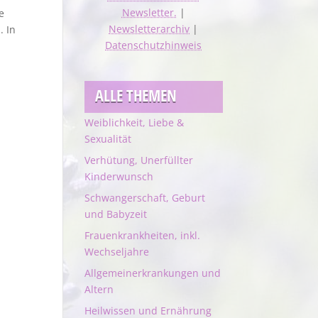
Newsletter.
|
e
Newsletterarchiv
|
. In
Datenschutzhinweis
ALLE THEMEN
Weiblichkeit, Liebe &
Sexualität
Verhütung, Unerfüllter
Kinderwunsch
Schwangerschaft, Geburt
und Babyzeit
Frauenkrankheiten, inkl.
Wechseljahre
Allgemeinerkrankungen und
Altern
Heilwissen und Ernährung