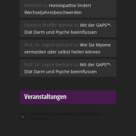
Melli040
zu
Homöopathie lindert
Wechseljahresbeschwerden
Damaris Pfeiffer-Böhme
zu
Mit der GAPS™-
Diät Darm und Psyche beeinflussen
Prof. Dr. Ingrid Gerhard
zu
Wie Sie Myome
vermeiden oder selbst heilen können
Prof. Dr. Ingrid Gerhard
zu
Mit der GAPS™-
Diät Darm und Psyche beeinflussen
Veranstaltungen
Es sind keine anstehenden Veranstaltungen
Hinweis
vorhanden.