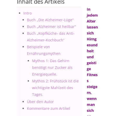
Inhalt des Artikels
In
Intro
jedem
Buch „Die Alzheimer-Lüge“
Alter
Buch „Alzheimer ist heilbar“
lassen
sich
Buch „Kopfküche- das Anti-
Hirng
Alzheimer-Kochbuch“
esund
Beispiele von
heit
Ernährungsmythen
und
Mythos 1: Das Gehirn
geisti
benötigt nur Zucker als
ge
Energiequelle.
Fitnes
s
Mythos 2: Frühstück ist die
steige
wichtigste Mahlzeit des
rn,
Tages.
wenn
Über den Autor
man
Kommentare zum Artikel
sich