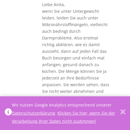
Liebe Anita,
wenn Sie unter Untergewicht
leiden, leiden Sie auch unter
Mikronährstoffmängeln, vielleicht
auch bedingt durch
Darmprobleme. Also erstmal
richtig abklären, wie es damit
aussieht, dann auf jeden Fall das
Buch besorgen und einfach mal
anfangen, gesund danach zu
kochen. Die Menge können Sie ja
jederzeit an Ihre Bedürfnisse
anpassen. Sie werden sehen, dass
Sie nicht weiter abnehmen und
sich wohler fühlen. LG
Wir nutzen Google Analytics entsprechend unserer
Antworten
Datenschutzerklärung
.
Klicken Sie hier, wenn Sie der
Verarbeitung Ihrer Daten nicht zustimmen!
Tony
am 14. August 2022 um 08:54