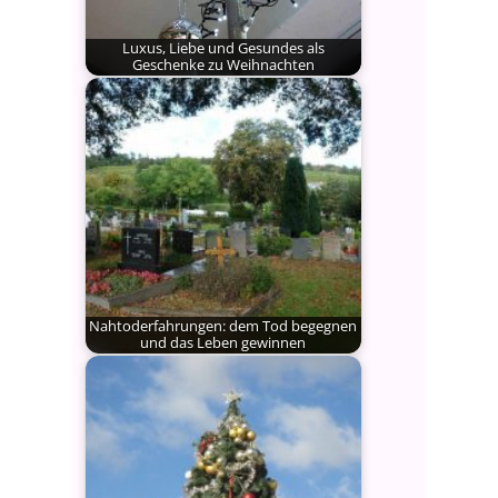
Luxus, Liebe und Gesundes als
Geschenke zu Weihnachten
Wieder ist es etwas später mit
meinen Weihnachtsgeschenk-
Vorschlägen geworden: ich…
Nahtoderfahrungen: dem Tod begegnen
und das Leben gewinnen
Feiern Sie den Totensonntag einmal
anders. Lesen Sie hier, wie…