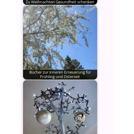
Zu Weihnachten Gesundheit schenken
Was steht in Deutschland auf der
Wunschliste ganz oben?
Gesundheit!…
Bücher zur inneren Erneuerung für
Frühling und Osterzeit
Frühling, Zeit der Erneuerung, des
Aufwachens. Nicht nur in der…