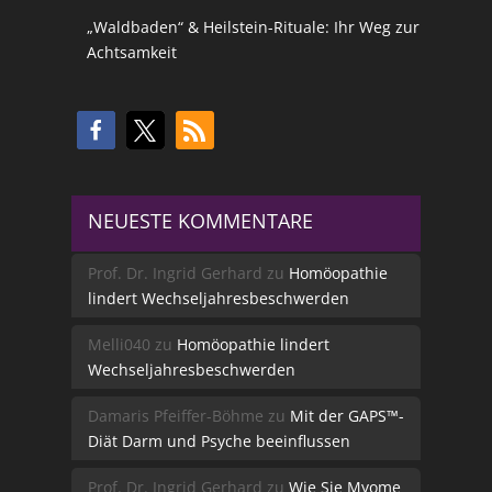
„Waldbaden“ & Heilstein-Rituale: Ihr Weg zur
Achtsamkeit
NEUESTE KOMMENTARE
Prof. Dr. Ingrid Gerhard
zu
Homöopathie
lindert Wechseljahresbeschwerden
Melli040
zu
Homöopathie lindert
Wechseljahresbeschwerden
Damaris Pfeiffer-Böhme
zu
Mit der GAPS™-
Diät Darm und Psyche beeinflussen
Prof. Dr. Ingrid Gerhard
zu
Wie Sie Myome