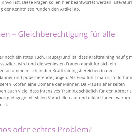
nnvoll ist. Diese Fragen sollen hier beantwortet werden. Literaturl
 der Kenntnisse runden den Artikel ab.
uen – Gleichberechtigung für alle
er noch ein rotes Tuch. Hauptgrund ist, dass Krafttraining häufig m
oziiert wird und die wenigsten Frauen damit für sich ein
benso tummeln sich in den Krafttrainingsbereichen in den
Männer und pubertierende Jungen. Als Frau fühlt man sich dort i
n unseren Köpfen eine Domäne der Männer. Da Frauen eher selten
ken auch viele, dass intensives Training schädlich für den Körper s
Sportpädagoge mit vielen Vorurteilen auf und erklärt Ihnen, warum
 ist.
hos oder echtes Problem?