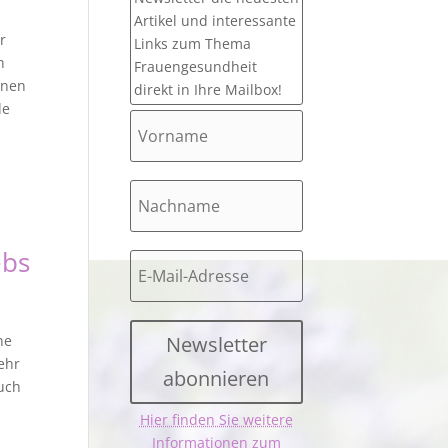
Artikel und interessante
r
Links zum Thema
n
Frauengesundheit
onen
direkt in Ihre Mailbox!
de
ebs
Newsletter
he
ehr
abonnieren
uch
Hier finden Sie weitere
Informationen zum