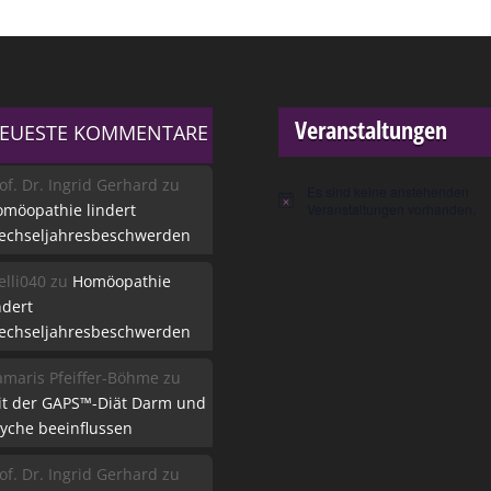
Veranstaltungen
EUESTE KOMMENTARE
of. Dr. Ingrid Gerhard
zu
Es sind keine anstehenden
Hinweis
möopathie lindert
Veranstaltungen vorhanden.
echseljahresbeschwerden
lli040
zu
Homöopathie
ndert
echseljahresbeschwerden
maris Pfeiffer-Böhme
zu
it der GAPS™-Diät Darm und
yche beeinflussen
of. Dr. Ingrid Gerhard
zu