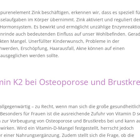
urenelement Zink beschäftigen, erkennen wir, dass es speziell fü
selaufgaben im Körper übernimmt. Zink aktiviert und reguliert de
 Hormonsystem. Es bewirkt und ermöglicht unzählige Enzymreakti
nrinde auch bedeutenden Einfluss auf unser Wohlbefinden. Gera
ckten Mangel. Unerfüllter Kinderwunsch, Probleme in der
werden, Erschöpfung, Haarausfall, Akne können auf einen
 ausgeglichen werden sollte.
min K2 bei Osteoporose und Brustkr
 allgegenwärtig – zu Recht, wenn man sich die große gesundheitlic
Besonders für Frauen ist die ausreichende Zufuhr von Vitamin D s
em zur Vorbeugung von Osteoporose und Brustkrebs bei und kann a
irken. Wird ein Vitamin-D-Mangel festgestellt, herrscht jedoch
 einer Nahrungsergänzung. Zudem stellt sich die Frage, ob die