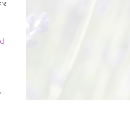
gang
nd
hr
n