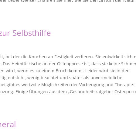
rer Lebensweise? Erfahren Sie hier, wie Sie den „Irrtum der Natur
ur Selbsthilfe
, bei der die Knochen an Festigkeit verlieren. Sie entwickelt sich 
 Das Heimtückische an der Osteoporose ist, dass sie keine Schme
n wird, wenn es zu einem Bruch kommt. Leider wird sie in den
etig entsteht, wenig beachtet und später als unvermeidliche
i gibt es wertvolle Möglichkeiten der Vorbeugung und Therapie:
nzung. Einige Übungen aus dem „Gesundheitsratgeber Osteoporo
neral