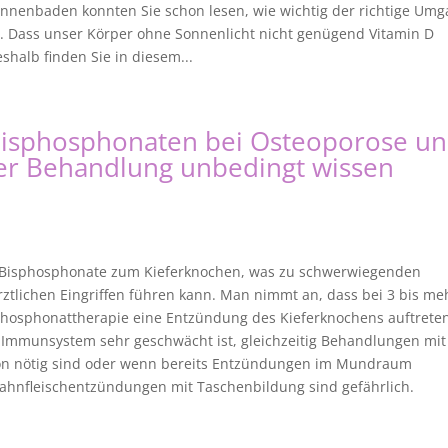
onnenbaden konnten Sie schon lesen, wie wichtig der richtige Um
t. Dass unser Körper ohne Sonnenlicht nicht genügend Vitamin D
shalb finden Sie in diesem...
Bisphosphonaten bei Osteoporose u
der Behandlung unbedingt wissen
ie Bisphosphonate zum Kieferknochen, was zu schwerwiegenden
ztlichen Eingriffen führen kann. Man nimmt an, dass bei 3 bis me
hosphonattherapie eine Entzündung des Kieferknochens auftrete
s Immunsystem sehr geschwächt ist, gleichzeitig Behandlungen mit
son nötig sind oder wenn bereits Entzündungen im Mundraum
ahnfleischentzündungen mit Taschenbildung sind gefährlich.