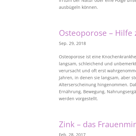
Irrtum der Natur oder eine Folge unse
ausbügeln können.
Osteoporose – Hilfe z
Sep. 29, 2018
Osteoporose ist eine Knochenkrankheit
langsam, schleichend und unbemerkt.
verursacht und oft erst wahrgenomme
Jahren, in denen sie langsam, aber st
Alterserscheinung hingenommen. Dabe
Ernährung, Bewegung, Nahrungsergä
werden vorgestellt.
Zink – das Frauenmi
Feb. 28, 2017