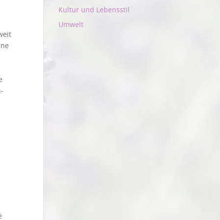
Kultur und Lebensstil
Umwelt
weit
ine
e
-
e