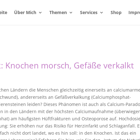
eite
Über Mich
Themen
Services
Shop
Impr
: Knochen morsch, Gefäße verkalkt
lichen Ländern die Menschen gleichzeitig einerseits an calciumarm
hwund), andererseits an Gefäßverkalkung (Calciumphosphat-
erensteinen leiden? Dieses Phänomen ist auch als Calcium-Parad
en in den Ländern mit der höchsten Calciumaufnahme (überwiege
hat) am häufigsten Hüftfrakturen und Osteoporose auf. Hochdosie
ng: Sie erhöhen nur das Risiko für Herzinfarkt und Schlaganfall. E
ach nicht dort landet, wo es hin soll: in den Knochen. Ist das ein