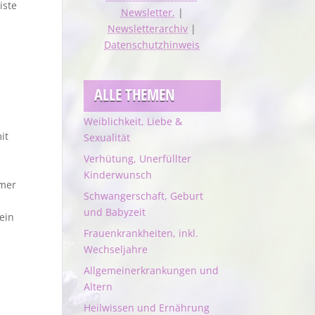
iste
Newsletter.
|
Newsletterarchiv
|
Datenschutzhinweis
ALLE THEMEN
Weiblichkeit, Liebe &
it
Sexualität
Verhütung, Unerfüllter
Kinderwunsch
mmer
Schwangerschaft, Geburt
und Babyzeit
ein
Frauenkrankheiten, inkl.
Wechseljahre
Allgemeinerkrankungen und
Altern
Heilwissen und Ernährung