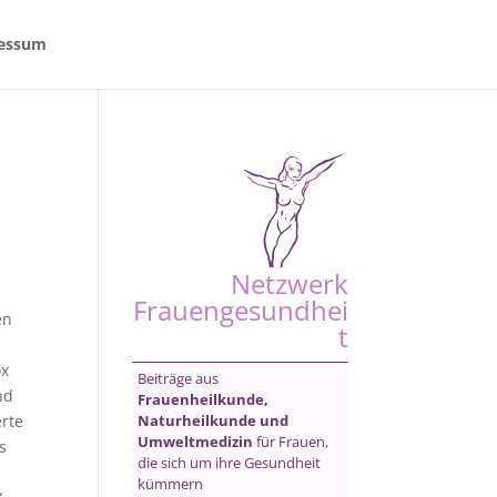
essum
Netzwerk
Frauengesundhei
en
t
ox
Beiträge aus
nd
Frauenheilkunde,
Naturheilkunde und
rte
Umweltmedizin
für Frauen,
s
die sich um ihre Gesundheit
kümmern