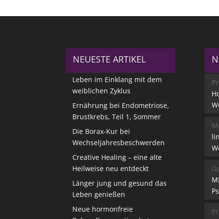
NEUESTE ARTIKEL
N
Leben im Einklang mit dem
Pr
weiblichen Zyklus
Ho
W
Ernährung bei Endometriose,
Brustkrebs, Teil 1, Sommer
Me
Die Borax-Kur bei
li
Wechseljahresbeschwerden
W
Creative Healing – eine alte
Heilweise neu entdeckt
Da
M
Länger jung und gesund das
Ps
Leben genießen
Neue hormonfreie
Pr