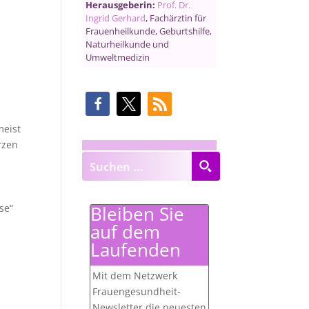
“
Herausgeberin:
Prof. Dr.
Ingrid Gerhard
, Fachärztin für
Frauenheilkunde, Geburtshilfe,
Naturheilkunde und
Umweltmedizin
meist
rzen
Bleiben Sie
se“
auf dem
Laufenden
Mit dem Netzwerk
Frauengesundheit-
Newsletter die neuesten