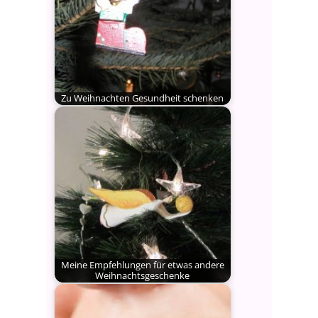
Zu Weihnachten Gesundheit schenken
Was steht in Deutschland auf der
Wunschliste ganz oben?
Gesundheit!…
Meine Empfehlungen für etwas andere
Weihnachtsgeschenke
Wie in jedem Jahr möchte ich Ihnen
auch in diesem…