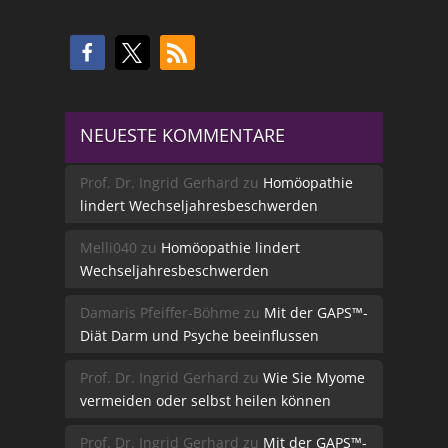
NEUESTE KOMMENTARE
Prof. Dr. Ingrid Gerhard
zu
Homöopathie
lindert Wechseljahresbeschwerden
Melli040
zu
Homöopathie lindert
Wechseljahresbeschwerden
Damaris Pfeiffer-Böhme
zu
Mit der GAPS™-
Diät Darm und Psyche beeinflussen
Prof. Dr. Ingrid Gerhard
zu
Wie Sie Myome
vermeiden oder selbst heilen können
Prof. Dr. Ingrid Gerhard
zu
Mit der GAPS™-