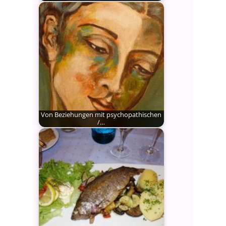
Chemikaliensensible Menschen gibt
es auf der ganzen Welt, zu
Millionen,…
Von Beziehungen mit psychopathischen
/…
Narzisstische Partner verführen
durch ein auffallend
charismatisches Verhalten. Doch
eine…