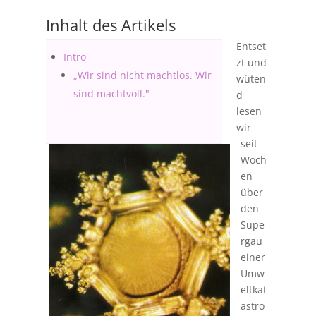
Inhalt des Artikels
Entset
Intro
zt und
„Wir sind nicht machtlos. Wir
wüten
sind machtvoll."
d
lesen
wir
seit
Woch
en
über
den
Supe
rgau
einer
Umw
eltkat
astro