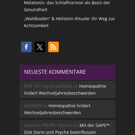
Melatonin: das Schlafhormon als Basis der
Gesundheit
„Waldbaden“ & Heilstein-Rituale: Ihr Weg zur
Achtsamkeit
NEUESTE KOMMENTARE
Prof. Dr. Ingrid Gerhard
zu
Homöopathie
lindert Wechseljahresbeschwerden
Melli040
zu
Homöopathie lindert
Wechseljahresbeschwerden
Damaris Pfeiffer-Böhme
zu
Mit der GAPS™-
Diät Darm und Psyche beeinflussen