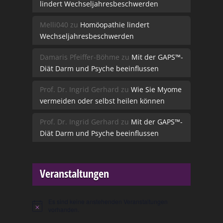
lindert Wechseljahresbeschwerden
Melli040
zu
Homöopathie lindert
Wechseljahresbeschwerden
Damaris Pfeiffer-Böhme
zu
Mit der GAPS™-
Diät Darm und Psyche beeinflussen
Prof. Dr. Ingrid Gerhard
zu
Wie Sie Myome
vermeiden oder selbst heilen können
Prof. Dr. Ingrid Gerhard
zu
Mit der GAPS™-
Diät Darm und Psyche beeinflussen
Veranstaltungen
Es sind keine anstehenden Veranstaltungen
Hinweis
vorhanden.