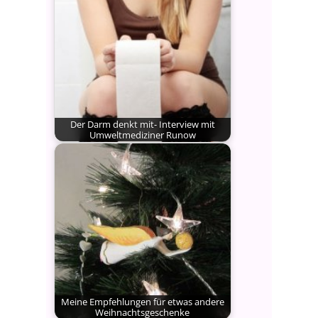
Gesundheit!…
Der Darm denkt mit- Interview mit
Umweltmediziner Runow
Chronische Frauenkrankheiten, wie
Endometriose, wiederkehrende
Scheideninfektionen oder Krebs,
aber auch…
Meine Empfehlungen für etwas andere
Weihnachtsgeschenke