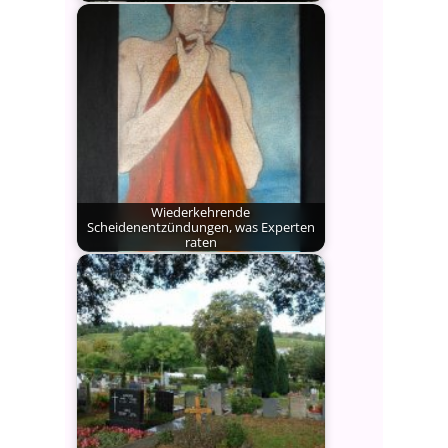
Wie in jedem Jahr möchte ich Ihnen
auch in diesem…
Wiederkehrende
Scheidenentzündungen, was Experten
raten
Scheidenentzündungen stellen für
uns Frauen in jedem Lebensalter ein
oft…