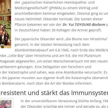
der „Japanischen Kaiserlichen Homöopathie- und
Medizingesellschaft“ (JPHMA) zu einem Vortrag und
anschließendem Seminar eingeladen. Diesmal ging es um
neues Heilmittel: Oleander torimaki. Die Samen dieser
Pflanze bekamen wir von der
Dr. Yui TOYOUKE-Biofarm
u
in Deutschland haben 30 Kollegen die Arznei geprüft.
Der japanische Oleander wird „die Blume von Hiroshima“
genannt. In der totalen Verwüstung nach dem
Atombombenabwurf am 6.8.1945, nach Ende des Weltkrie
be „Little Boy“ über Hiroshima und am 9.8. die mit Plutonium
 Nagasaki abgeworfen, um einen Menschenversuch mit den neuen
merikanern gelungen. Eine Delegation von Forschern und
e der Katastrophe und sahen, was eine Atombombe verursacht. Es
n die Japaner mussten aus eigener Kraft die Katastrophe überwind
 Bombenalarm, noch über die Art der Bombe informiert.
nresistent und stärkt das Immunsyst
In der unvorstellbaren Verwüstung blühte Anfang 19
der Oleander prächtig wie immer und gerade so, als 