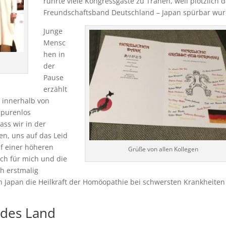
rührte viele Kongressgäste zu Tränen, weil plötzlich 
Freundschaftsband Deutschland – Japan spürbar wur
Junge
Mensc
hen in
h
der
Pause
erzählt
a innerhalb von
spurenlos
ass wir in der
n, uns auf das Leid
uf einer höheren
Grüße von allen Kollegen
ch für mich und die
ch erstmalig
 in Japan die Heilkraft der Homöopathie bei schwersten Krankheite
endes Land