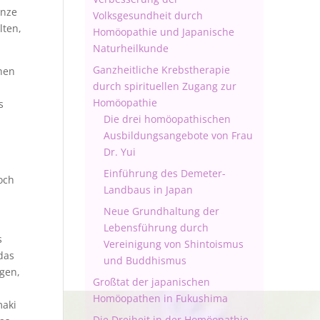
anze
Volksgesundheit durch
lten,
Homöopathie und Japanische
Naturheilkunde
Ganzheitliche Krebstherapie
hen
durch spirituellen Zugang zur
Homöopathie
s
Die drei homöopathischen
Ausbildungsangebote von Frau
Dr. Yui
Einführung des Demeter-
och
Landbaus in Japan
Neue Grundhaltung der
Lebensführung durch
s
Vereinigung von Shintoismus
das
und Buddhismus
egen,
Großtat der japanischen
Homöopathen in Fukushima
maki
Die Dreiheit in der Homöopathie