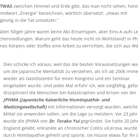
ETWAS
zwischen Himmel und Erde gibt, das man nicht sehen, höre
emdwort „Energie“ bezeichnen, wörtlich übersetzt: „etwas mit
eistig in die Tat umsetzen.“
ten 50iger Jahre waren keine Abi-Einsertypen, aber Eins-A aufs L
echensiedlungen. Warum geht das heute nicht im Wohlstand? In Ph
eines Körpers oder Stoffes eine Arbeit zu verrichten, die sich aus 
Dies schicke ich voraus, weil das die besten Voraussetzungen wa
um die japanische Mentalität zu verstehen, als ich ab 2006 imme
wieder als Gastdozentin für einen Kongress und ein Seminar
eingeladen wurde. Und jedes Mal erfuhr ich, wie sorgfältig, gefas
diszipliniert die Menschen bei Katastrophen und Krisen von der
JPHMA (Japanische Kaiserliche Homöopathie- und
Medizingesellschaft)
mit Informationen versorgt wurden, welche
Mittel sie anwenden sollen, um die Lage zu meistern. Vor 23 Jah
wurde die JPHMA von
Dr. Torako Yui
gegründet. Sie hatte 20 Jahr
England gelebt, erkrankte an chronischer Colitis ulcerosa, wurde
durch Homöopathie geheilt und spürte, sie müsse etwas für ihr 