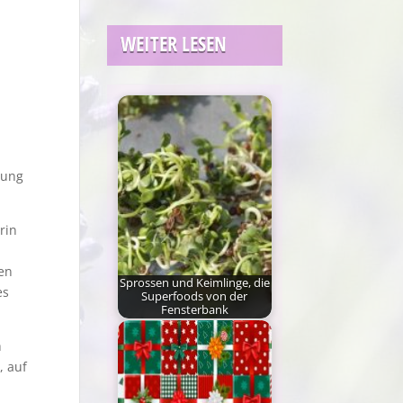
WEITER LESEN
mung
rin
en
Sprossen und Keimlinge, die
es
Superfoods von der
Fensterbank
Naturbelassene
h
Lebensmittel, Gemüse,
, auf
Salat und Kräuter aus
regionalem, möglichst