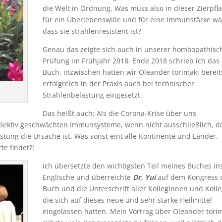
die Welt in Ordnung. Was muss also in dieser Zierpfl
für ein Überlebenswille und für eine Immunstärke wa
dass sie strahlenresistent ist?
Genau das zeigte sich auch in unserer homöopathisc
Prüfung im Frühjahr 2018. Ende 2018 schrieb ich das
Buch, inzwischen hatten wir Oleander torimaki bereit
erfolgreich in der Praxis auch bei technischer
Strahlenbelastung eingesetzt.
Das heißt auch: Als die Corona-Krise über uns
kollektiv geschwächten Immunsysteme, wenn nicht ausschließlich, d
tung die Ursache ist. Was sonst eint alle Kontinente und Länder,
te findet?!
Ich übersetzte den wichtigsten Teil meines Buches in
Englische und überreichte
Dr. Yui
auf dem Kongress 
Buch und die Unterschrift aller Kolleginnen und Koll
die sich auf dieses neue und sehr starke Heilmittel
eingelassen hatten. Mein Vortrag über Oleander tori