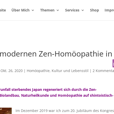
eite
Über Mich
Themen
Services
Shop
Impr
r modernen Zen-Homöopathie in
|
Okt. 26, 2020
|
Homöopathie
,
Kultur und Lebensstil
|
2 Kommenta
fall sterbendes Japan regeneriert sich durch die Zen-
iolandbau, Naturheilkunde und Homöopathie auf shintoistisch-
Im Dezember 2019 war ich zum 20. Jubiläum des Kongres