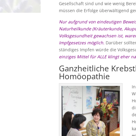
Gesellschaft sind und wie wenig Berei
müssen die Erfolge überwältigend ge
Nur aufgrund von eindeutigen Beweis
Naturheilkunde (Kräuterkunde, Akupun
Volksgesundheit gewachsen ist, ware
Impfgesetzes möglich.
Darüber sollte
ständiges Impfen würde die Volksgesu
einziges Mittel für ALLE klingt eher
Ganzheitliche Krebst
Homöopathie
In
We
Ho
d
de
Ho
ka
es