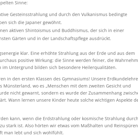
ppelten Sinne:
aktive Gesteinsstrahlung und durch den Vulkanismus bedingte
ben sich die Japaner gewöhnt.
nen aktiven Shintoismus und Buddhismus, der sich in einer
insten Gärten und in der Landschaftspflege ausdrückt.
gsenergie klar. Eine erhöhte Strahlung aus der Erde und aus dem
urchaus positive Wirkung: die Sinne werden feiner, die Wahrneh
n im Untergrund bilden sich besondere Heilerqualitäten.
ahren in den ersten Klassen des Gymnasiums! Unsere Erdkundelehre
ns Münsterland, wo es „Menschen mit dem zweiten Gesicht und
urde nicht gewarnt, sondern es wurde der Zusammenhang zwisch
ärt. Wann lernen unsere Kinder heute solche wichtigen Aspekte d
rden kann, wenn die Erdstrahlung oder kosmische Strahlung durc
u stark ist. Also hörten wir etwas vom Maßhalten und Reinspüren
t man lebt und sich wohlfühlt.