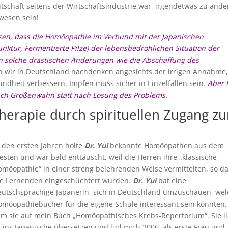
tschaft seitens der Wirtschaftsindustrie war, irgendetwas zu ände
wesen sein!
en, dass die Homöopathie im Verbund mit der Japanischen
ktur, Fermentierte Pilze) der lebensbedrohlichen Situation der
n solche drastischen Änderungen wie die Abschaffung des
n wir in Deutschland nachdenken angesichts der irrigen Annahme,
ndheit verbessern. Impfen muss sicher in Einzelfällen sein.
Aber 
 nach Größenwahn statt nach Lösung des Problems.
herapie durch spirituellen Zugang zu
 den ersten Jahren holte
Dr. Yui
bekannte Homöopathen aus dem
sten und war bald enttäuscht, weil die Herren ihre „klassische
möopathie“ in einer streng belehrenden Weise vermittelten, so d
ie Lernenden eingeschüchtert wurden.
Dr. Yui
bat eine
utschsprachige Japanerin, sich in Deutschland umzuschauen, wel
möopathiebücher für die eigene Schule interessant sein könnten.
m sie auf mein Buch „Homöopathisches Krebs-Repertorium“. Sie l
 ins Japanische übersetzen und lud mich 2006, als erste Frau und