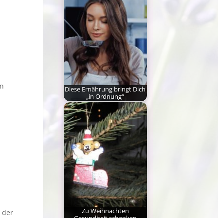
nennt, Kinderseelen
fühlt…
in
Diese Ernährung bringt Dich
„in Ordnung“
Was tun wir nicht alles,
um Vitalität, körperliche
Beweglichkeit, geistige…
Zu Weihnachten
 der