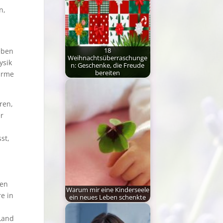
ökologischen…
n,
eben
18
Weihnachtsüberraschunge
ysik
n: Geschenke, die Freude
bereiten
Wärme
In diesem Jahr, das uns
allen so viel an Sorgen,…
ren,
r
st,
ren
Warum mir eine Kinderseele
e in
ein neues Leben schenkte
Wer ist die Frau, die sich
Land
Seelenbotschafterin