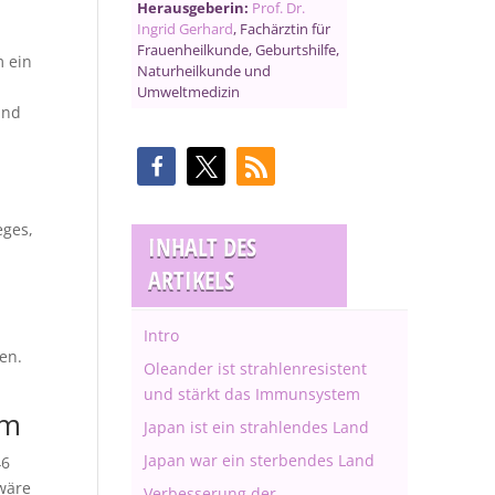
Herausgeberin:
Prof. Dr.
Ingrid Gerhard
, Fachärztin für
Frauenheilkunde, Geburtshilfe,
 ein
Naturheilkunde und
Umweltmedizin
nd
ges,
INHALT DES
ARTIKELS
Intro
en.
Oleander ist strahlenresistent
und stärkt das Immunsystem
em
Japan ist ein strahlendes Land
Japan war ein sterbendes Land
46
wäre
Verbesserung der