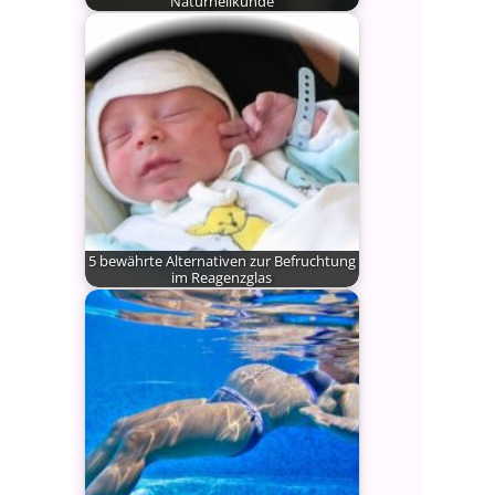
Naturheilkunde
Viele Paare mit unerfülltem
Kinderwunsch fühlen sich von der
stark…
5 bewährte Alternativen zur Befruchtung
im Reagenzglas
Für jede Frau stellt sich im Laufe
ihrer fruchtbaren Jahre…