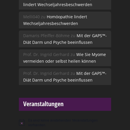
lindert Wechseljahresbeschwerden
Melli040
zu
Homöopathie lindert
Wechseljahresbeschwerden
Damaris Pfeiffer-Böhme
zu
Mit der GAPS™-
Diät Darm und Psyche beeinflussen
Prof. Dr. Ingrid Gerhard
zu
Wie Sie Myome
vermeiden oder selbst heilen können
Prof. Dr. Ingrid Gerhard
zu
Mit der GAPS™-
Diät Darm und Psyche beeinflussen
Veranstaltungen
Es sind keine anstehenden Veranstaltungen
Hinweis
vorhanden.