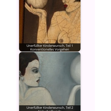
Ihrem…
Unerfüllter Kinderwunsch, Teil 1
Konventionelles Vorgehen
Zusammen mit meiner erfahrenen
Kollegin Dr. med. Reinhild Georgieff
aus…
Unerfüllter Kinderwunsch, Teil 2