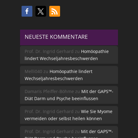
NEUESTE KOMMENTARE
Prof. Dr. Ingrid Gerhard
zu
Homöopathie
lindert Wechseljahresbeschwerden
Melli040
zu
Homöopathie lindert
Wechseljahresbeschwerden
Damaris Pfeiffer-Böhme
zu
Mit der GAPS™-
Diät Darm und Psyche beeinflussen
Prof. Dr. Ingrid Gerhard
zu
Wie Sie Myome
vermeiden oder selbst heilen können
Prof. Dr. Ingrid Gerhard
zu
Mit der GAPS™-