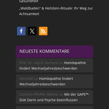
Gesundheit
„Waldbaden“ & Heilstein-Rituale: Ihr Weg zur
Achtsamkeit
NEUESTE KOMMENTARE
Prof. Dr. Ingrid Gerhard
zu
Homöopathie
lindert Wechseljahresbeschwerden
Melli040
zu
Homöopathie lindert
Wechseljahresbeschwerden
Damaris Pfeiffer-Böhme
zu
Mit der GAPS™-
Diät Darm und Psyche beeinflussen