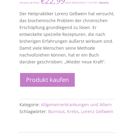
€
22,99
Amazon.de Price:
(vom 08/03/2020 11:07 PST-
Details
)
Der Heilpraktiker Lorenz Geßwein hat versucht,
das biochemische Problem der chronischen
Erschöpfung grundlegend zu lösen. Er
entwickelte spezielle Rezepturen, die nach
bisherigen Erfahrungen äußerst wirksam sind.
Damit viele Menschen seine Methode
nachvollziehen können, hat er ein Buch
darüber geschrieben: „Wieder neue Kraft“.
Produkt kaufen
Kategorie:
Allgemeinerkrankungen und Altern
Schlagwörter:
Burnout
,
Krebs
,
Lorenz Geßwein