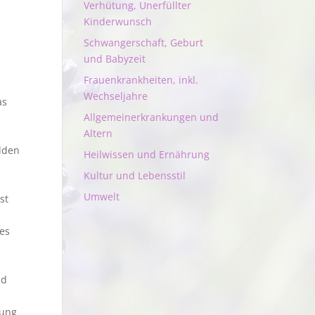
Verhütung, Unerfüllter
Kinderwunsch
Schwangerschaft, Geburt
und Babyzeit
Frauenkrankheiten, inkl.
Wechseljahre
as
Allgemeinerkrankungen und
Altern
lden
Heilwissen und Ernährung
Kultur und Lebensstil
Umwelt
st
es
ld
rung