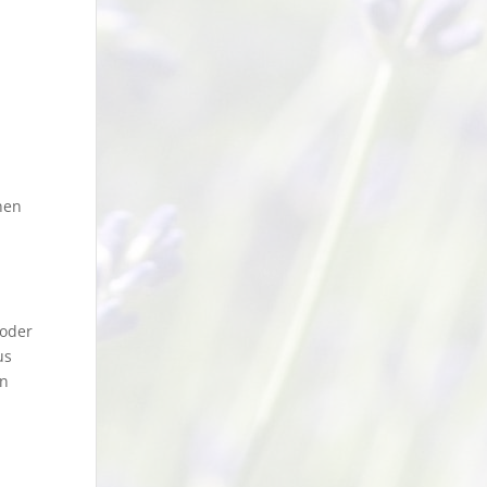
nen
 oder
us
en