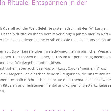
in-Rituale: Entspannen in der
ich überall auf der Welt Gelehrte systematisch mit den Wirkungen
 Deshalb durfte ich Ihnen bereits vor einigen Jahren hier im Netz
r diese besonderen Steine erzählen („Wie Heilsteine uns schön u
per auf. So wirken sie über ihre Schwingungen in ähnlicher Weise, 
kennen, und können den Energiefluss im Körper günstig beeinfluss
perliches Wohlergehen unterstützen.
tastrophen, aber auch das, was wir kurz „Corona“ nennen (Virus,
die Kategorie von einschneidenden Ereignissen, die uns zeitweise
önnen. Deshalb möchte ich mich heute dem Thema „Resilienz“ wid
on Ritualen und Heilsteinen mental und körperlich gestärkt, gelass
en.