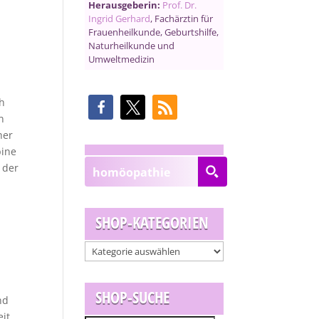
Herausgeberin:
Prof. Dr.
Ingrid Gerhard
, Fachärztin für
Frauenheilkunde, Geburtshilfe,
Naturheilkunde und
Umweltmedizin
h
n
her
bine
 der
SHOP-KATEGORIEN
SHOP-SUCHE
nd
it