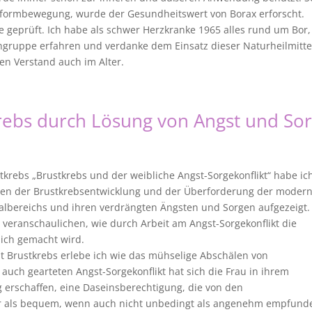
eformbewegung, wurde der Gesundheitswert von Borax erforscht.
 geprüft. Ich habe als schwer Herzkranke 1965 alles rund um Bor,
ngruppe erfahren und verdanke dem Einsatz dieser Naturheilmitte
n Verstand auch im Alter.
rebs durch Lösung von Angst und So
stkrebs „Brustkrebs und der weibliche Angst-Sorgekonflikt“ habe ic
en der Brustkrebsentwicklung und der Überforderung der moder
albereichs und ihren verdrängten Ängsten und Sorgen aufgezeigt. 
 veranschaulichen, wie durch Arbeit am Angst-Sorgekonflikt die
lich gemacht wird.
t Brustkrebs erlebe ich wie das mühselige Abschälen von
auch gearteten Angst-Sorgekonflikt hat sich die Frau in ihrem
 erschaffen, eine Daseinsberechtigung, die von den
er als bequem, wenn auch nicht unbedingt als angenehm empfund