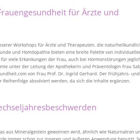
Frauengesundheit für Ärzte und
 unserer Workshops für Ärzte und Therapeuten, die naturheilkundlic
kunde und Homöopathie bieten eine breite Palette von individuelle
für viele Erkankungen der Frau, auch bei Hormonstörungen jeglic
demie unter der Leitung der Apothekerin und Präventologin Frau Sa
dheit.com von Frau Prof. Dr. Ingrid Gerhard. Der Frühjahrs- und
 Reihenfolge absolviert werden, da sich die Inhalte ergänzen.
Wechseljahresbeschwerden
 das aus Mineralgestein gewonnen wird, ähnlich wie Naturnatron u
 wurde immer schon zur inneren und äußeren Anwendung benutzt. Se