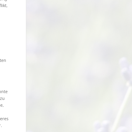
ikt,
lten
nnte
 zu
e,
seres
.