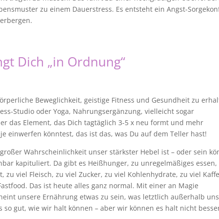
bensmuster zu einem Dauerstress. Es entsteht ein Angst-Sorgekonfl
verbergen.
ngt Dich „in Ordnung“
 körperliche Beweglichkeit, geistige Fitness und Gesundheit zu erha
ness-Studio oder Yoga, Nahrungsergänzung, vielleicht sogar
ber das Element, das Dich tagtäglich 3-5 x neu formt und mehr
n je einwerfen könntest, das ist das, was Du auf dem Teller hast!
 großer Wahrscheinlichkeit unser stärkster Hebel ist – oder sein kö
ar kapituliert. Da gibt es Heißhunger, zu unregelmäßiges essen,
u viel Fleisch, zu viel Zucker, zu viel Kohlenhydrate, zu viel Kaffe
Fastfood. Das ist heute alles ganz normal. Mit einer an Magie
heint unsere Ernährung etwas zu sein, was letztlich außerhalb un
 so gut, wie wir halt können – aber wir können es halt nicht besser