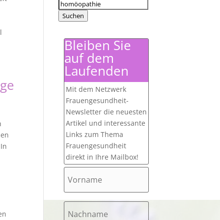
Suchen
nach:
Suchen
l
Bleiben Sie
auf dem
Laufenden
rge
Mit dem Netzwerk
Frauengesundheit-
Newsletter die neuesten
Artikel und interessante
h
Links zum Thema
nen
Frauengesundheit
In
direkt in Ihre Mailbox!
en