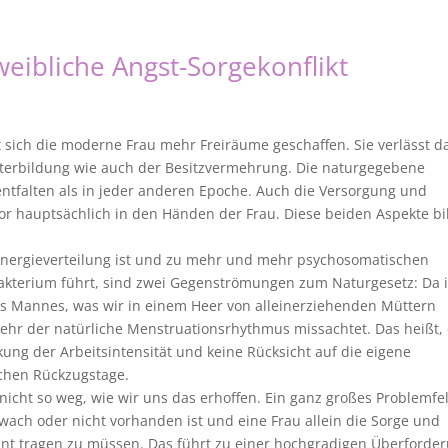
eibliche Angst-Sorgekonflikt
t sich die moderne Frau mehr Freiräume geschaffen. Sie verlässt d
terbildung wie auch der Besitzvermehrung. Die naturgegebene
 entfalten als in jeder anderen Epoche. Auch die Versorgung und
vor hauptsächlich in den Händen der Frau. Diese beiden Aspekte bi
nergieverteilung ist und zu mehr und mehr psychosomatischen
akterium führt, sind zwei Gegenströmungen zum Naturgesetz: Da i
 Mannes, was wir in einem Heer von alleinerziehenden Müttern
r der natürliche Menstruationsrhythmus missachtet. Das heißt, 
ung der Arbeitsintensität und keine Rücksicht auf die eigene
ichen Rückzugstage.
nicht so weg, wie wir uns das erhoffen. Ein ganz großes Problemfe
wach oder nicht vorhanden ist und eine Frau allein die Sorge und
int tragen zu müssen. Das führt zu einer hochgradigen Überforde