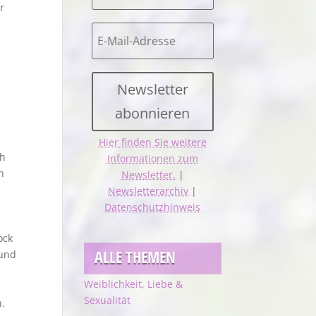
r
Newsletter
abonnieren
Hier finden Sie weitere
ch
Informationen zum
n
Newsletter.
|
Newsletterarchiv
|
n
Datenschutzhinweis
ock
ALLE THEMEN
 und
Weiblichkeit, Liebe &
Sexualität
.