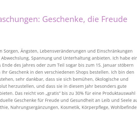
aschungen: Geschenke, die Freude
el an Sorgen, Ängsten, Lebensveränderungen und Einschränkungen
s Abwechslung, Spannung und Unterhaltung anbieten. Ich habe ei
s Ende des Jahres oder zum Teil sogar bis zum 15. Januar stöbern
 Ihr Geschenk in den verschiedenen Shops bestellen. Ich bin den
stehen, sehr dankbar, dass sie sich bemühen, ökologische und
blut herzustellen, und dass sie in diesem Jahr besonders gute
ieten. Das reicht von „gratis“ bis zu 30% für eine Produktauswahl
viduelle Geschenke für Freude und Gesundheit an Leib und Seele a
ie, Nahrungsergänzungen, Kosmetik, Körperpflege, Wohlbefind