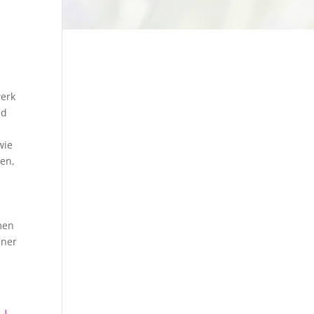
werk
nd
wie
en,
men
ener