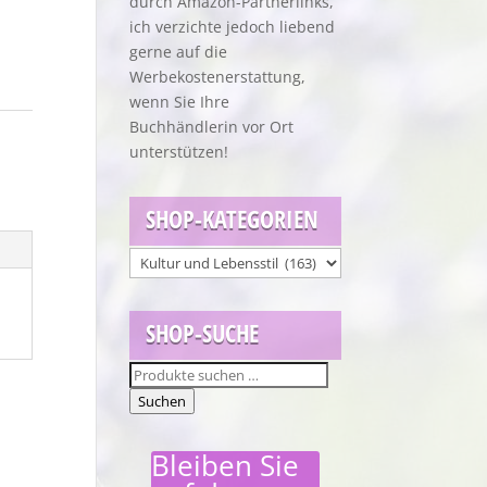
durch Amazon-Partnerlinks,
ich verzichte jedoch liebend
gerne auf die
Werbekostenerstattung,
wenn Sie Ihre
Buchhändlerin vor Ort
unterstützen!
SHOP-KATEGORIEN
SHOP-SUCHE
Suchen
nach:
Suchen
Bleiben Sie