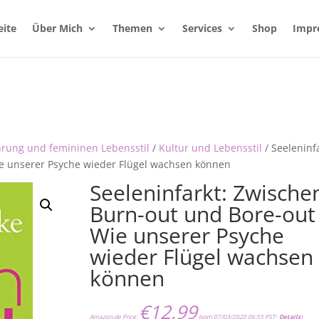
eite
Über Mich
Themen
Services
Shop
Impr
hrung und femininen Lebensstil
/
Kultur und Lebensstil
/ Seeleninfa
e unserer Psyche wieder Flügel wachsen können
Seeleninfarkt: Zwische
Burn-out und Bore-out
Wie unserer Psyche
wieder Flügel wachsen
können
€
12,99
Amazon.de Price:
(vom 07/03/2020 06:55 PST-
Details
)