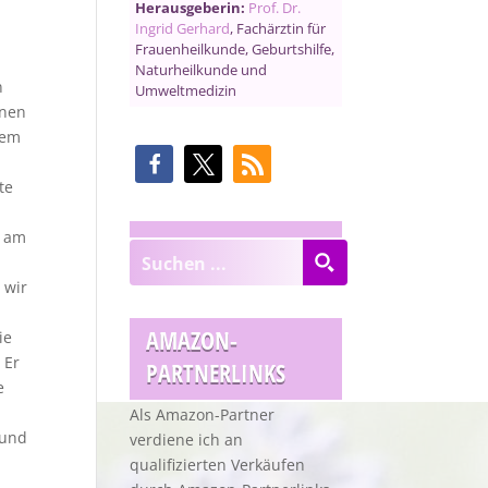
Herausgeberin:
Prof. Dr.
Ingrid Gerhard
, Fachärztin für
Frauenheilkunde, Geburtshilfe,
Naturheilkunde und
n
Umweltmedizin
inen
rem
te
g am
 wir
AMAZON-
ie
 Er
PARTNERLINKS
e
Als Amazon-Partner
 und
verdiene ich an
qualifizierten Verkäufen