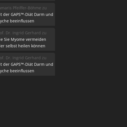
maris Pfeiffer-Böhme
zu
it der GAPS™-Diät Darm und
yche beeinflussen
of. Dr. Ingrid Gerhard
zu
ie Sie Myome vermeiden
er selbst heilen können
of. Dr. Ingrid Gerhard
zu
it der GAPS™-Diät Darm und
yche beeinflussen