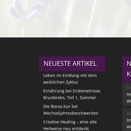
NEUESTE ARTIKEL
N
Leben im Einklang mit dem
weiblichen Zyklus
Pr
Ernährung bei Endometriose,
Ho
Brustkrebs, Teil 1, Sommer
W
Die Borax-Kur bei
Wechseljahresbeschwerden
Me
li
Creative Healing – eine alte
W
Heilweise neu entdeckt