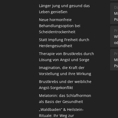
Länger jung und gesund das
Da
Leben genießen
M
Ps
Neue hormonfreie
Behandlungsoption bei
Pr
Scheidentrockenheit
W
Statt Impfung Freiheit durch
od
Herdengesundheit
Therapie von Brustkrebs durch
Pr
Lösung von Angst und Sorge
M
Ps
Imagination, die Kraft der
Vorstellung und ihre Wirkung
Brustkrebs und der weibliche
Angst-Sorgekonflikt
Melatonin: das Schlafhormon
als Basis der Gesundheit
„Waldbaden“ & Heilstein-
Rituale: Ihr Weg zur