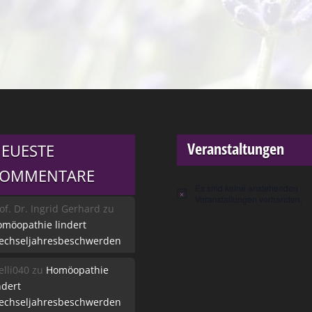
Veranstaltungen
EUESTE
KOMMENTARE
Es sind keine anstehenden
Hinweis
Veranstaltungen vorhanden.
of. Dr. Ingrid Gerhard
zu
möopathie lindert
echseljahresbeschwerden
lli040
zu
Homöopathie
ndert
echseljahresbeschwerden