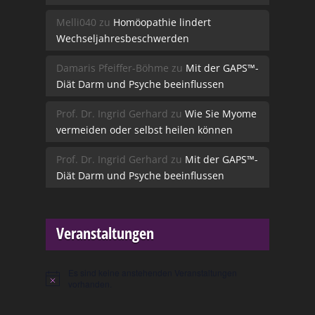
Melli040
zu
Homöopathie lindert
Wechseljahresbeschwerden
Damaris Pfeiffer-Böhme
zu
Mit der GAPS™-
Diät Darm und Psyche beeinflussen
Prof. Dr. Ingrid Gerhard
zu
Wie Sie Myome
vermeiden oder selbst heilen können
Prof. Dr. Ingrid Gerhard
zu
Mit der GAPS™-
Diät Darm und Psyche beeinflussen
Veranstaltungen
Es sind keine anstehenden Veranstaltungen
Hinweis
vorhanden.