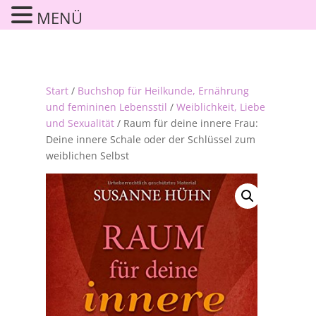
MENÜ
Start
/
Buchshop für Heilkunde, Ernährung
und femininen Lebensstil
/
Weiblichkeit, Liebe
und Sexualität
/ Raum für deine innere Frau:
Deine innere Schale oder der Schlüssel zum
weiblichen Selbst