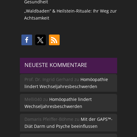
Gesundheit
„Waldbaden“ & Heilstein-Rituale: Ihr Weg zur
Achtsamkeit
NEUESTE KOMMENTARE
Prof. Dr. Ingrid Gerhard
zu
Homöopathie
lindert Wechseljahresbeschwerden
Melli040
zu
Homöopathie lindert
Wechseljahresbeschwerden
Damaris Pfeiffer-Böhme
zu
Mit der GAPS™-
Diät Darm und Psyche beeinflussen