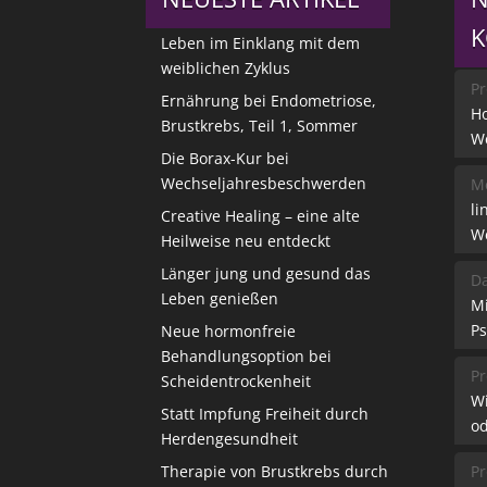
Leben im Einklang mit dem
weiblichen Zyklus
Pr
Ernährung bei Endometriose,
Ho
Brustkrebs, Teil 1, Sommer
W
Die Borax-Kur bei
Wechseljahresbeschwerden
Me
li
Creative Healing – eine alte
W
Heilweise neu entdeckt
Länger jung und gesund das
Da
Leben genießen
M
Ps
Neue hormonfreie
Behandlungsoption bei
Pr
Scheidentrockenheit
W
Statt Impfung Freiheit durch
od
Herdengesundheit
Therapie von Brustkrebs durch
Pr