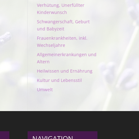
Verhütung, Unerfüllter
Kinderwunsch
Schwangerschaft, Geburt
und Babyzeit
Frauenkrankheiten, inkl.
Wechseljahre
Allgemeinerkrankungen und
Altern
Heilwissen und Ernährung
Kultur und Lebensstil
Umwelt
NAVIGATION