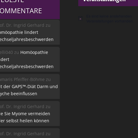
KOMMENTARE
Es sind keine anstehenden
Hinweis
Veranstaltungen vorhanden.
of. Dr. Ingrid Gerhard
zu
möopathie lindert
echseljahresbeschwerden
lli040
zu
Homöopathie
ndert
echseljahresbeschwerden
maris Pfeiffer-Böhme
zu
it der GAPS™-Diät Darm und
yche beeinflussen
of. Dr. Ingrid Gerhard
zu
ie Sie Myome vermeiden
er selbst heilen können
of. Dr. Ingrid Gerhard
zu