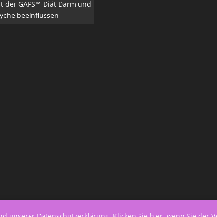
it der GAPS™-Diät Darm und
yche beeinflussen
end unserer
Datenschutzerklärung
.
Klicken Sie hier, wenn Sie der 