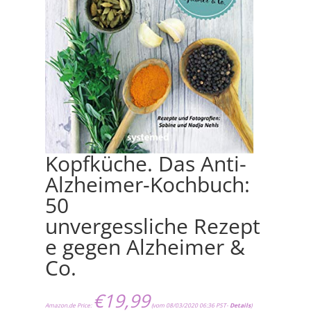
Kopfküche. Das Anti-
Alzheimer-Kochbuch:
50
unvergessliche Rezept
e gegen Alzheimer &
Co.
€
19,99
Amazon.de Price:
(vom 08/03/2020 06:36 PST-
Details
)