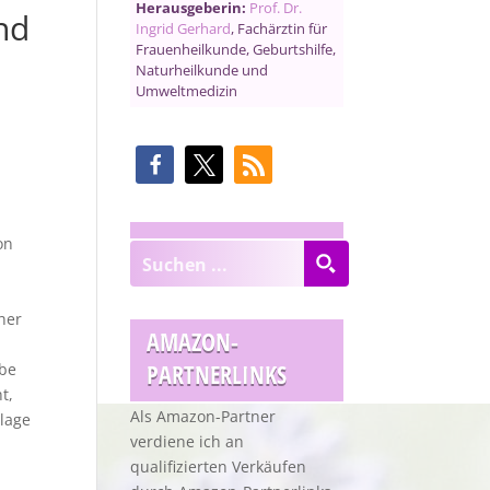
Herausgeberin:
Prof. Dr.
nd
Ingrid Gerhard
, Fachärztin für
Frauenheilkunde, Geburtshilfe,
Naturheilkunde und
Umweltmedizin
on
cher
AMAZON-
PARTNERLINKS
abe
t,
Als Amazon-Partner
dlage
verdiene ich an
qualifizierten Verkäufen