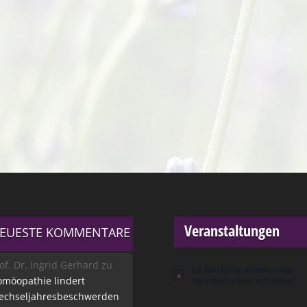
Veranstaltungen
EUESTE KOMMENTARE
of. Dr. Ingrid Gerhard
zu
Es sind keine anstehenden
Hinweis
möopathie lindert
Veranstaltungen vorhanden.
echseljahresbeschwerden