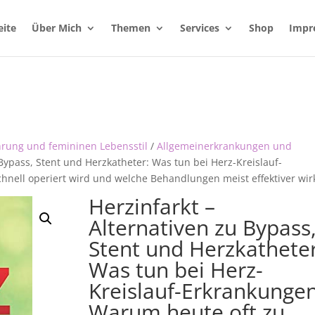
eite
Über Mich
Themen
Services
Shop
Impr
hrung und femininen Lebensstil
/
Allgemeinerkrankungen und
 Bypass, Stent und Herzkatheter: Was tun bei Herz-Kreislauf-
hnell operiert wird und welche Behandlungen meist effektiver wir
Herzinfarkt –
Alternativen zu Bypass
Stent und Herzkatheter
Was tun bei Herz-
Kreislauf-Erkrankunge
Warum heute oft zu