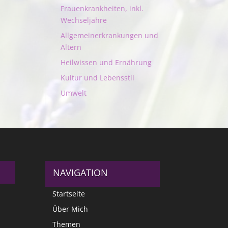
Frauenkrankheiten, inkl.
Wechseljahre
Allgemeinerkrankungen und
Altern
Heilwissen und Ernährung
Kultur und Lebensstil
Umwelt
NAVIGATION
Startseite
Über Mich
Themen