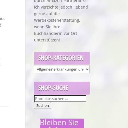
durch Amazon-Partnerlinks,
ich verzichte jedoch liebend
gerne auf die
au,
Werbekostenerstattung,
d
wenn Sie Ihre
Buchhändlerin vor Ort
unterstützen!
SHOP-KATEGORIEN
t
s
SHOP-SUCHE
Suchen
nach:
Suchen
Bleiben Sie