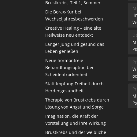
Brustkrebs, Teil 1, Sommer
Me
Die Borax-Kur bei
li
Wechseljahresbeschwerden
W
Creative Healing – eine alte
Heilweise neu entdeckt
Da
M
Länger jung und gesund das
Ps
Leben genießen
Neue hormonfreie
Pr
Behandlungsoption bei
W
Scheidentrockenheit
od
Statt Impfung Freiheit durch
Pr
Herdengesundheit
M
Therapie von Brustkrebs durch
Ps
Lösung von Angst und Sorge
Imagination, die Kraft der
Vorstellung und ihre Wirkung
Brustkrebs und der weibliche