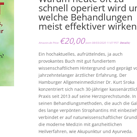
schnell operiert wird u
welche Behandlungen
meist effektiver wirken
€
20,00
Amazon.de Price:
(vom 08/03/2020 11:07 PST-
Details
)
Ein hochaktuelles, aufrüttelndes, ja auch
provokantes Buch mit gut fundiertem
wissenschaftlichem Hintergrund und geprägt v
jahrzehntelanger ärztlicher Erfahrung. Der
Hamburger Allgemeinmediziner Dr. Kurt Sroka
konzentriert sich nach 30-jähriger kassenärztli
Praxis seit 2013 auf seine Herzsprechstunde. In
seinen Behandlungsmethoden, die auch die G
des lange verpönten Strophantins mit einbezieh
verbindet er auf naturwissenschaftlicher Grun
die moderne Medizin mit ganzheitlichen
Heilverfahren, wie Akupunktur und Ayurveda.