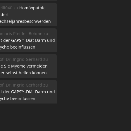
lli040
zu
Homöopathie
ndert
echseljahresbeschwerden
maris Pfeiffer-Böhme
zu
it der GAPS™-Diät Darm und
yche beeinflussen
of. Dr. Ingrid Gerhard
zu
ie Sie Myome vermeiden
er selbst heilen können
of. Dr. Ingrid Gerhard
zu
it der GAPS™-Diät Darm und
yche beeinflussen