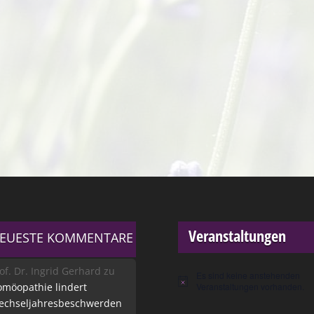
Veranstaltungen
EUESTE KOMMENTARE
of. Dr. Ingrid Gerhard
zu
Es sind keine anstehenden
Hinweis
möopathie lindert
Veranstaltungen vorhanden.
echseljahresbeschwerden