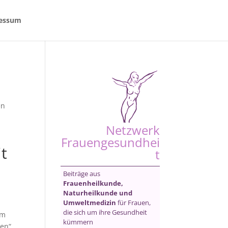
essum
en
Netzwerk
Frauengesundhei
t
t
Beiträge aus
Frauenheilkunde,
Naturheilkunde und
Umweltmedizin
für Frauen,
die sich um ihre Gesundheit
im
kümmern
en“.