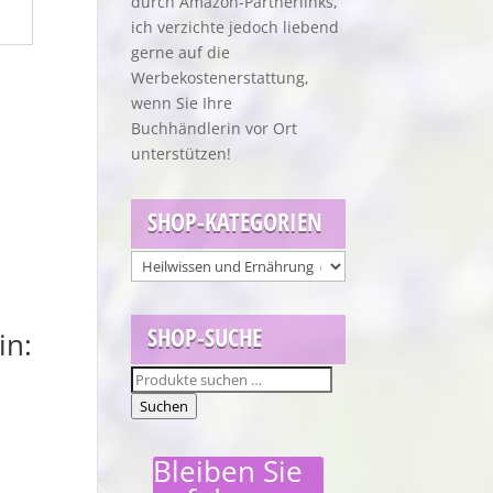
durch Amazon-Partnerlinks,
ich verzichte jedoch liebend
gerne auf die
Werbekostenerstattung,
wenn Sie Ihre
Buchhändlerin vor Ort
unterstützen!
SHOP-KATEGORIEN
SHOP-SUCHE
in:
Suchen
nach:
Suchen
Bleiben Sie