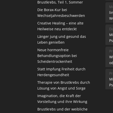
Brustkrebs, Teil 1, Sommer
Me
Die Borax-Kur bei
li
Wechseljahresbeschwerden
W
Creative Healing – eine alte
Heilweise neu entdeckt
Da
M
Länger jung und gesund das
Ps
Leben genießen
Neue hormonfreie
Pr
Behandlungsoption bei
W
Scheidentrockenheit
od
Statt Impfung Freiheit durch
Pr
Herdengesundheit
M
Therapie von Brustkrebs durch
Ps
Lösung von Angst und Sorge
Imagination, die Kraft der
Vorstellung und ihre Wirkung
Brustkrebs und der weibliche