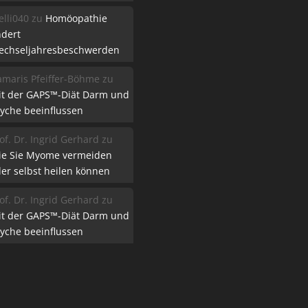
lli040
zu
Homöopathie
ndert
echseljahresbeschwerden
maris Pfeiffer-Böhme
zu
it der GAPS™-Diät Darm und
yche beeinflussen
of. Dr. Ingrid Gerhard
zu
ie Sie Myome vermeiden
er selbst heilen können
of. Dr. Ingrid Gerhard
zu
it der GAPS™-Diät Darm und
yche beeinflussen