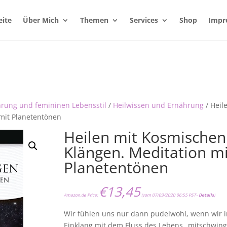
eite
Über Mich
Themen
Services
Shop
Impr
hrung und femininen Lebensstil
/
Heilwissen und Ernährung
/ Heil
mit Planetentönen
Heilen mit Kosmischen
Klängen. Meditation mi
Planetentönen
€
13,45
Amazon.de Price:
(vom 07/03/2020 06:55 PST-
Details
)
Wir fühlen uns nur dann pudelwohl, wenn wir 
Einklang mit dem Fluss des Lebens „mitschwing