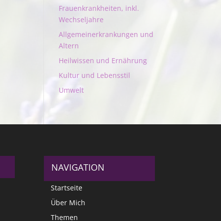
Frauenkrankheiten, inkl.
Wechseljahre
Allgemeinerkrankungen und
Altern
Heilwissen und Ernährung
Kultur und Lebensstil
Umwelt
NAVIGATION
Startseite
Über Mich
Themen