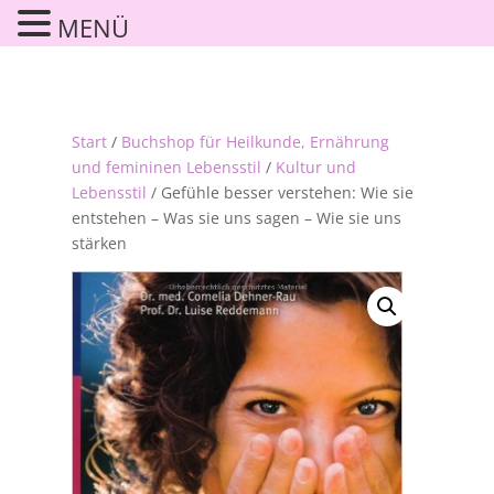
MENÜ
Start
/
Buchshop für Heilkunde, Ernährung
und femininen Lebensstil
/
Kultur und
Lebensstil
/ Gefühle besser verstehen: Wie sie
entstehen – Was sie uns sagen – Wie sie uns
stärken