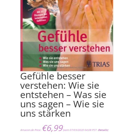
Gefühle besser
verstehen: Wie sie
entstehen – Was sie
uns sagen – Wie sie
uns stärken
€
6,99
Amazon.de Price:
(vom 07/03/2020 04:08 PST-
Details
)