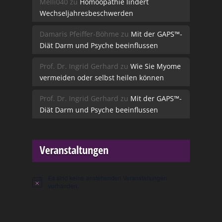
Melli040
zu
Homöopathie lindert
Wechseljahresbeschwerden
Damaris Pfeiffer-Böhme
zu
Mit der GAPS™-
Diät Darm und Psyche beeinflussen
Prof. Dr. Ingrid Gerhard
zu
Wie Sie Myome
vermeiden oder selbst heilen können
Prof. Dr. Ingrid Gerhard
zu
Mit der GAPS™-
Diät Darm und Psyche beeinflussen
Veranstaltungen
Es sind keine anstehenden Veranstaltungen
Hinweis
vorhanden.