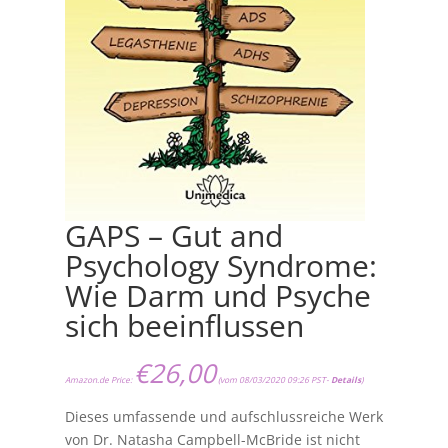
GAPS – Gut and
Psychology Syndrome:
Wie Darm und Psyche
sich beeinflussen
€
26,00
Amazon.de Price:
(vom 08/03/2020 09:26 PST-
Details
)
Dieses umfassende und aufschlussreiche Werk
von Dr. Natasha Campbell-McBride ist nicht