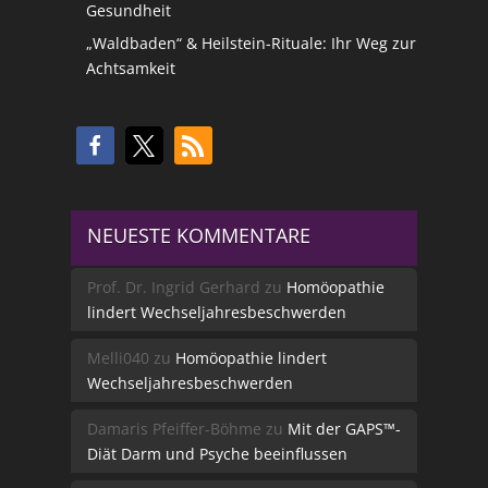
Gesundheit
„Waldbaden“ & Heilstein-Rituale: Ihr Weg zur
Achtsamkeit
NEUESTE KOMMENTARE
Prof. Dr. Ingrid Gerhard
zu
Homöopathie
lindert Wechseljahresbeschwerden
Melli040
zu
Homöopathie lindert
Wechseljahresbeschwerden
Damaris Pfeiffer-Böhme
zu
Mit der GAPS™-
Diät Darm und Psyche beeinflussen