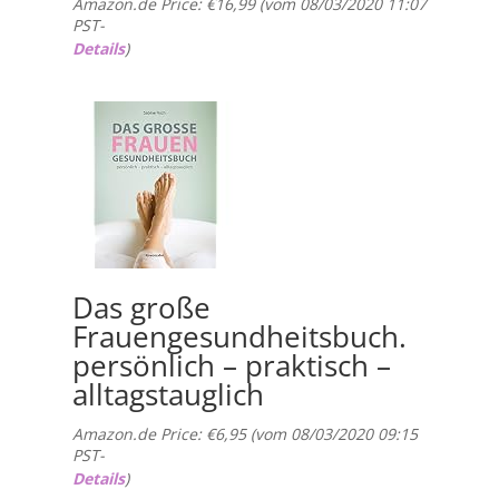
Amazon.de Price:
€
16,99
(vom 08/03/2020 11:07
PST-
Details
)
Das große
Frauengesundheitsbuch.
persönlich – praktisch –
alltagstauglich
Amazon.de Price:
€
6,95
(vom 08/03/2020 09:15
PST-
Details
)