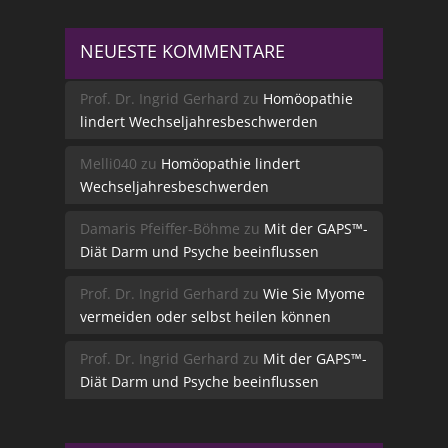
NEUESTE KOMMENTARE
Prof. Dr. Ingrid Gerhard
zu
Homöopathie
lindert Wechseljahresbeschwerden
Melli040
zu
Homöopathie lindert
Wechseljahresbeschwerden
Damaris Pfeiffer-Böhme
zu
Mit der GAPS™-
Diät Darm und Psyche beeinflussen
Prof. Dr. Ingrid Gerhard
zu
Wie Sie Myome
vermeiden oder selbst heilen können
Prof. Dr. Ingrid Gerhard
zu
Mit der GAPS™-
Diät Darm und Psyche beeinflussen