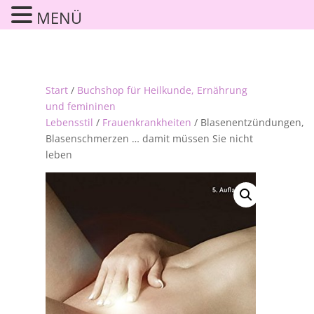
MENÜ
Start
/
Buchshop für Heilkunde, Ernährung
und femininen
Lebensstil
/
Frauenkrankheiten
/ Blasenentzündungen,
Blasenschmerzen … damit müssen Sie nicht
leben