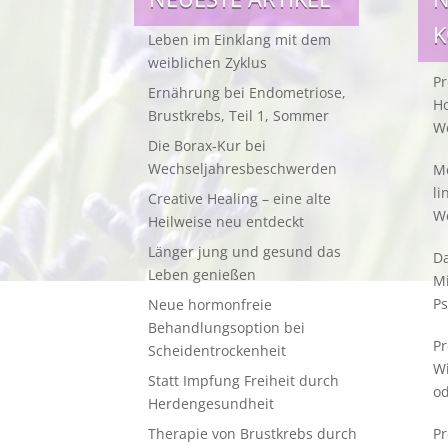
Leben im Einklang mit dem
weiblichen Zyklus
Pr
Ernährung bei Endometriose,
Ho
Brustkrebs, Teil 1, Sommer
W
Die Borax-Kur bei
Wechseljahresbeschwerden
Me
li
Creative Healing – eine alte
W
Heilweise neu entdeckt
Länger jung und gesund das
Da
Leben genießen
M
Ps
Neue hormonfreie
Behandlungsoption bei
Pr
Scheidentrockenheit
W
Statt Impfung Freiheit durch
od
Herdengesundheit
Therapie von Brustkrebs durch
Pr