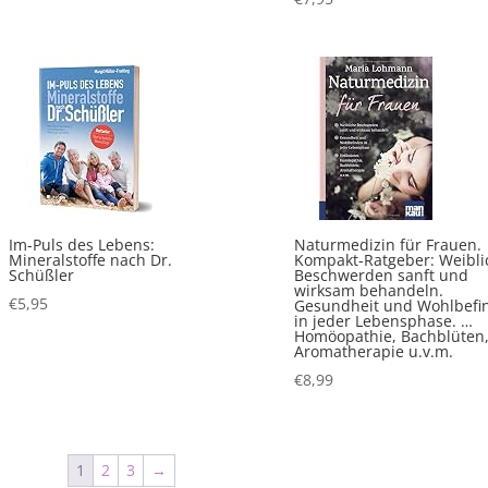
Im-Puls des Lebens:
Naturmedizin für Frauen.
Mineralstoffe nach Dr.
Kompakt-Ratgeber: Weibli
Schüßler
Beschwerden sanft und
wirksam behandeln.
€
5,95
Gesundheit und Wohlbefi
in jeder Lebensphase. …
Homöopathie, Bachblüten
Aromatherapie u.v.m.
€
8,99
1
2
3
→