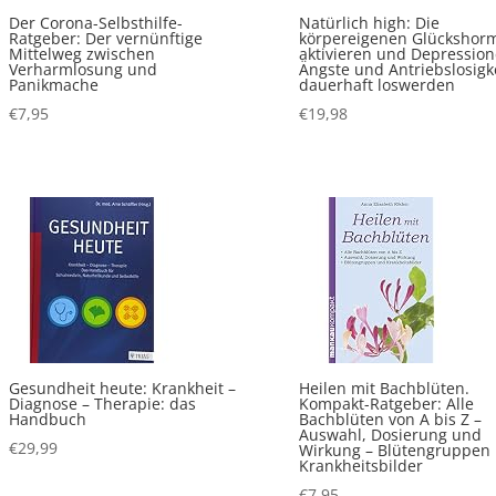
Der Corona-Selbsthilfe-
Natürlich high: Die
Ratgeber: Der vernünftige
körpereigenen Glückshor
Mittelweg zwischen
aktivieren und Depression
Verharmlosung und
Ängste und Antriebslosigk
Panikmache
dauerhaft loswerden
€
7,95
€
19,98
Gesundheit heute: Krankheit –
Heilen mit Bachblüten.
Diagnose – Therapie: das
Kompakt-Ratgeber: Alle
Handbuch
Bachblüten von A bis Z –
Auswahl, Dosierung und
€
29,99
Wirkung – Blütengruppen
Krankheitsbilder
€
7,95