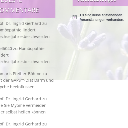
KOMMENTARE
Es sind keine anstehenden
Hinweis
Veranstaltungen vorhanden.
of. Dr. Ingrid Gerhard
zu
möopathie lindert
echseljahresbeschwerden
lli040
zu
Homöopathie
ndert
echseljahresbeschwerden
maris Pfeiffer-Böhme
zu
it der GAPS™-Diät Darm und
yche beeinflussen
of. Dr. Ingrid Gerhard
zu
ie Sie Myome vermeiden
er selbst heilen können
of. Dr. Ingrid Gerhard
zu