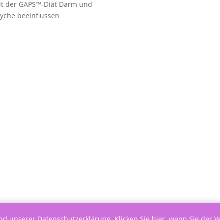
it der GAPS™-Diät Darm und
yche beeinflussen
end unserer
Datenschutzerklärung
.
Klicken Sie hier, wenn Sie der 