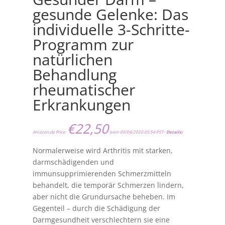
gesunde Gelenke: Das
individuelle 3-Schritte-
Programm zur
natürlichen
Behandlung
rheumatischer
Erkrankungen
€
22,50
Amazon.de Price:
(vom 09/04/2020 05:54 PST-
Details
)
Normalerweise wird Arthritis mit starken,
darmschädigenden und
immunsupprimierenden Schmerzmitteln
behandelt, die temporär Schmerzen lindern,
aber nicht die Grundursache beheben. Im
Gegenteil – durch die Schädigung der
Darmgesundheit verschlechtern sie eine