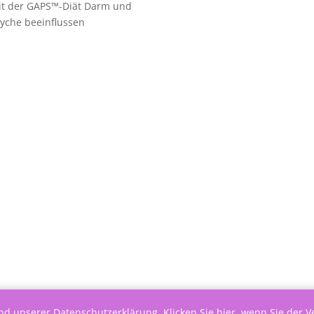
it der GAPS™-Diät Darm und
yche beeinflussen
end unserer
Datenschutzerklärung
.
Klicken Sie hier, wenn Sie der 