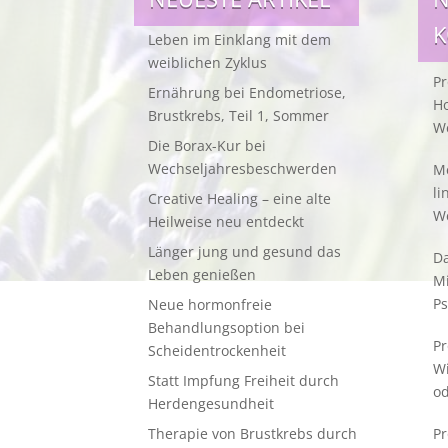
Leben im Einklang mit dem
weiblichen Zyklus
Pr
Ernährung bei Endometriose,
Ho
Brustkrebs, Teil 1, Sommer
W
Die Borax-Kur bei
Wechseljahresbeschwerden
Me
li
Creative Healing – eine alte
W
Heilweise neu entdeckt
Länger jung und gesund das
Da
Leben genießen
M
Ps
Neue hormonfreie
Behandlungsoption bei
Pr
Scheidentrockenheit
W
Statt Impfung Freiheit durch
od
Herdengesundheit
Therapie von Brustkrebs durch
Pr