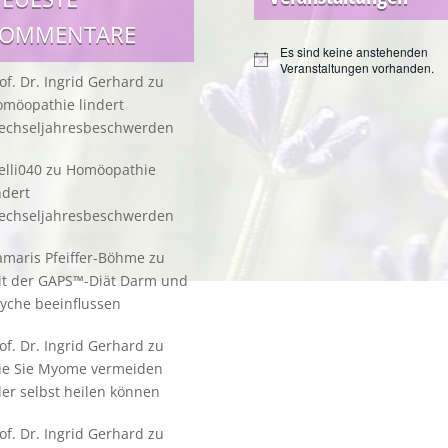
KOMMENTARE
Es sind keine anstehenden
Hinweis
Veranstaltungen vorhanden.
of. Dr. Ingrid Gerhard
zu
möopathie lindert
echseljahresbeschwerden
lli040
zu
Homöopathie
ndert
echseljahresbeschwerden
maris Pfeiffer-Böhme
zu
it der GAPS™-Diät Darm und
yche beeinflussen
of. Dr. Ingrid Gerhard
zu
ie Sie Myome vermeiden
er selbst heilen können
of. Dr. Ingrid Gerhard
zu