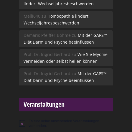
lindert Wechseljahresbeschwerden
Melli040
zu
Homöopathie lindert
Wechseljahresbeschwerden
Damaris Pfeiffer-Böhme
zu
Mit der GAPS™-
Diät Darm und Psyche beeinflussen
Prof. Dr. Ingrid Gerhard
zu
Wie Sie Myome
vermeiden oder selbst heilen können
Prof. Dr. Ingrid Gerhard
zu
Mit der GAPS™-
Diät Darm und Psyche beeinflussen
Veranstaltungen
Es sind keine anstehenden Veranstaltungen
Hinweis
vorhanden.