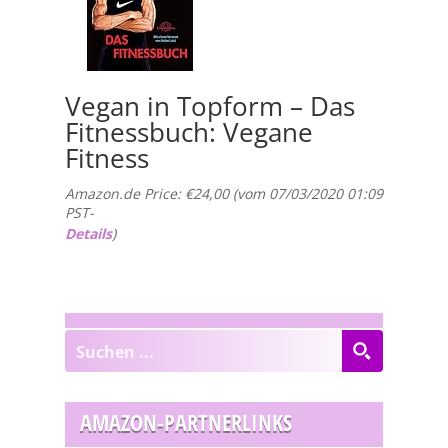
Vegan in Topform – Das
Fitnessbuch: Vegane
Fitness
Amazon.de Price:
€
24,00
(vom 07/03/2020 01:09
PST-
Details
)
AMAZON-PARTNERLINKS