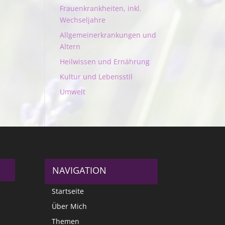
Frauenkrankheiten, inkl.
Wechseljahre
Allgemeinerkrankungen und
Altern
Heilwissen und Ernährung
Kultur und Lebensstil
Umwelt
NAVIGATION
Startseite
Über Mich
Themen