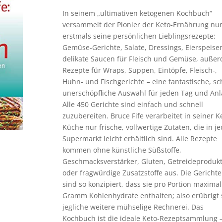
In seinem „ultimativen ketogenen Kochbuch“
versammelt der Pionier der Keto-Ernährung nu
erstmals seine persönlichen Lieblingsrezepte:
Gemüse-Gerichte, Salate, Dressings, Eierspeise
delikate Saucen für Fleisch und Gemüse, auße
Rezepte für Wraps, Suppen, Eintöpfe, Fleisch-,
Huhn- und Fischgerichte – eine fantastische, sc
unerschöpfliche Auswahl für jeden Tag und Anl
Alle 450 Gerichte sind einfach und schnell
zuzubereiten. Bruce Fife verarbeitet in seiner K
Küche nur frische, vollwertige Zutaten, die in 
Supermarkt leicht erhältlich sind. Alle Rezepte
kommen ohne künstliche Süßstoffe,
Geschmacksverstärker, Gluten, Getreideproduk
oder fragwürdige Zusatzstoffe aus. Die Gerichte
sind so konzipiert, dass sie pro Portion maximal
Gramm Kohlenhydrate enthalten; also erübrigt 
jegliche weitere mühselige Rechnerei. Das
Kochbuch ist die ideale Keto-Rezeptsammlung –