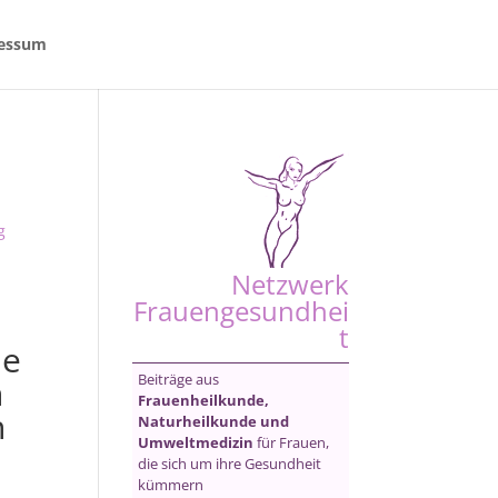
essum
g
Netzwerk
Frauengesundhei
t
ne
Beiträge aus
n
Frauenheilkunde,
n
Naturheilkunde und
Umweltmedizin
für Frauen,
die sich um ihre Gesundheit
kümmern