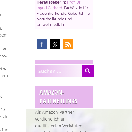
Herausgeberin:
Prof. Dr.
Ingrid Gerhard
, Fachärztin für
Frauenheilkunde, Geburtshilfe,
n
Naturheilkunde und
Umweltmedizin
n,
rdem
hier
ass.
eto-
jedem
AMAZON-
te
PARTNERLINKS
 15
Als Amazon-Partner
sich
verdiene ich an
qualifizierten Verkäufen
 für