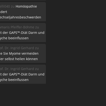
lli040
zu
Homöopathie
ndert
echseljahresbeschwerden
maris Pfeiffer-Böhme
zu
it der GAPS™-Diät Darm und
yche beeinflussen
of. Dr. Ingrid Gerhard
zu
ie Sie Myome vermeiden
er selbst heilen können
of. Dr. Ingrid Gerhard
zu
it der GAPS™-Diät Darm und
yche beeinflussen