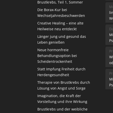
Brustkrebs, Teil 1, Sommer
Me
Die Borax-Kur bei
li
Wechseljahresbeschwerden
W
Creative Healing – eine alte
Heilweise neu entdeckt
Da
M
Länger jung und gesund das
Ps
Leben genießen
Neue hormonfreie
Pr
Behandlungsoption bei
W
Scheidentrockenheit
od
Statt Impfung Freiheit durch
Pr
Herdengesundheit
M
Therapie von Brustkrebs durch
Ps
Lösung von Angst und Sorge
Imagination, die Kraft der
Vorstellung und ihre Wirkung
Brustkrebs und der weibliche