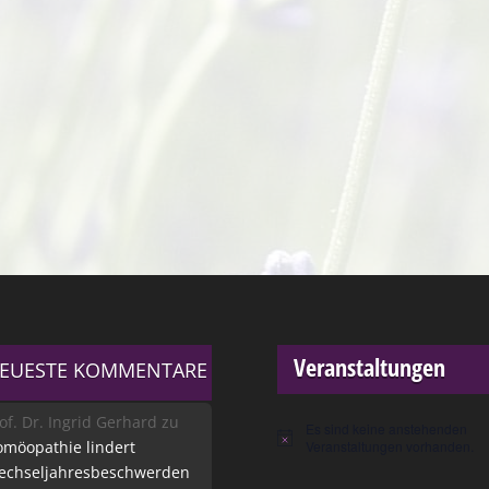
Veranstaltungen
EUESTE KOMMENTARE
of. Dr. Ingrid Gerhard
zu
Es sind keine anstehenden
Hinweis
möopathie lindert
Veranstaltungen vorhanden.
echseljahresbeschwerden