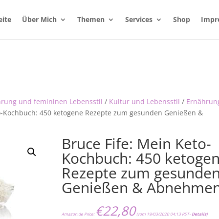
eite
Über Mich
Themen
Services
Shop
Impr
hrung und femininen Lebensstil
/
Kultur und Lebensstil
/
Ernährun
to-Kochbuch: 450 ketogene Rezepte zum gesunden Genießen &
Bruce Fife: Mein Keto-
Kochbuch: 450 ketoge
Rezepte zum gesunde
Genießen & Abnehme
€
22,80
Amazon.de Price:
(vom 19/03/2020 04:13 PST-
Details
)