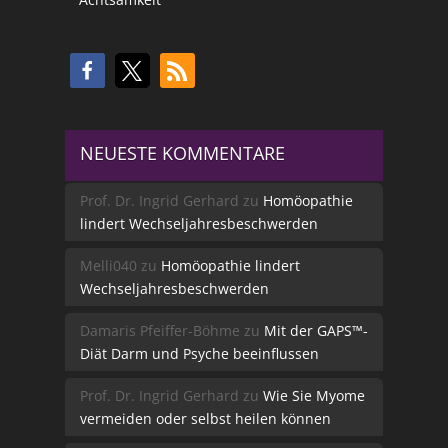
NEUESTE KOMMENTARE
Prof. Dr. Ingrid Gerhard
zu
Homöopathie
lindert Wechseljahresbeschwerden
Melli040
zu
Homöopathie lindert
Wechseljahresbeschwerden
Damaris Pfeiffer-Böhme
zu
Mit der GAPS™-
Diät Darm und Psyche beeinflussen
Prof. Dr. Ingrid Gerhard
zu
Wie Sie Myome
vermeiden oder selbst heilen können