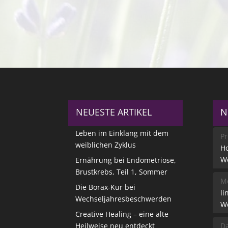
NEUESTE ARTIKEL
N
Leben im Einklang mit dem
Pr
weiblichen Zyklus
Ho
W
Ernährung bei Endometriose,
Brustkrebs, Teil 1, Sommer
Me
Die Borax-Kur bei
li
Wechseljahresbeschwerden
W
Creative Healing – eine alte
Heilweise neu entdeckt
Da