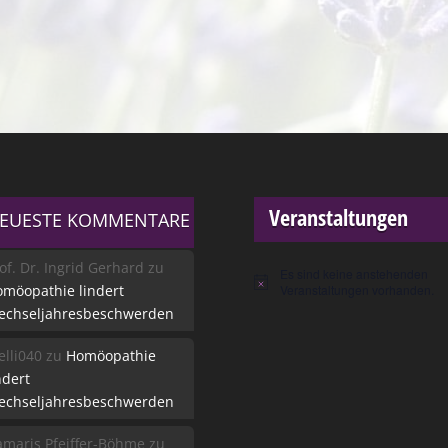
Veranstaltungen
EUESTE KOMMENTARE
of. Dr. Ingrid Gerhard
zu
Es sind keine anstehenden
Hinweis
möopathie lindert
Veranstaltungen vorhanden.
echseljahresbeschwerden
lli040
zu
Homöopathie
ndert
echseljahresbeschwerden
maris Pfeiffer-Böhme
zu