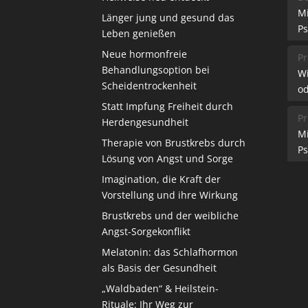
M
Länger jung und gesund das
Ps
Leben genießen
Neue hormonfreie
Pr
Behandlungsoption bei
W
Scheidentrockenheit
od
Statt Impfung Freiheit durch
Pr
Herdengesundheit
M
Therapie von Brustkrebs durch
Ps
Lösung von Angst und Sorge
Imagination, die Kraft der
Vorstellung und ihre Wirkung
Brustkrebs und der weibliche
Angst-Sorgekonflikt
Melatonin: das Schlafhormon
als Basis der Gesundheit
„Waldbaden“ & Heilstein-
Rituale: Ihr Weg zur