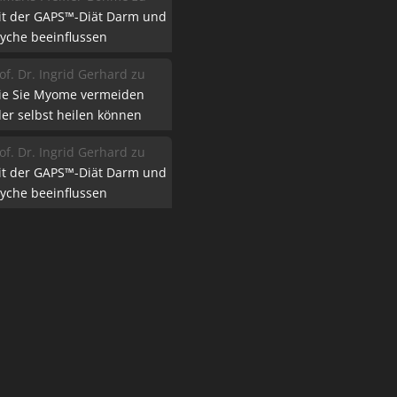
it der GAPS™-Diät Darm und
yche beeinflussen
of. Dr. Ingrid Gerhard
zu
ie Sie Myome vermeiden
er selbst heilen können
of. Dr. Ingrid Gerhard
zu
it der GAPS™-Diät Darm und
yche beeinflussen