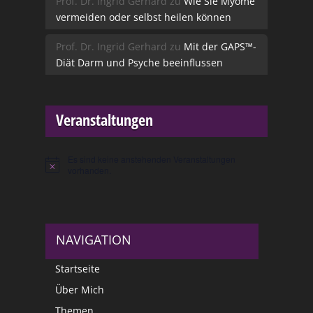
Prof. Dr. Ingrid Gerhard
zu
Wie Sie Myome
vermeiden oder selbst heilen können
Prof. Dr. Ingrid Gerhard
zu
Mit der GAPS™-
Diät Darm und Psyche beeinflussen
Veranstaltungen
Es sind keine anstehenden Veranstaltungen
Hinweis
vorhanden.
NAVIGATION
Startseite
Über Mich
Themen