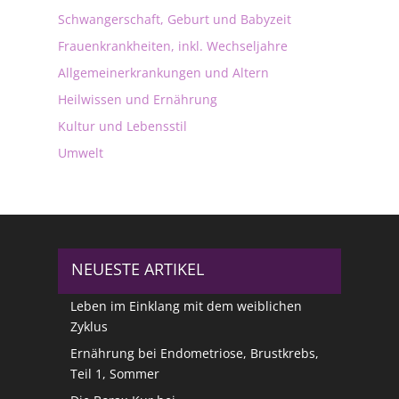
Schwangerschaft, Geburt und Babyzeit
Frauenkrankheiten, inkl. Wechseljahre
Allgemeinerkrankungen und Altern
Heilwissen und Ernährung
Kultur und Lebensstil
Umwelt
NEUESTE ARTIKEL
Leben im Einklang mit dem weiblichen
Zyklus
Ernährung bei Endometriose, Brustkrebs,
Teil 1, Sommer