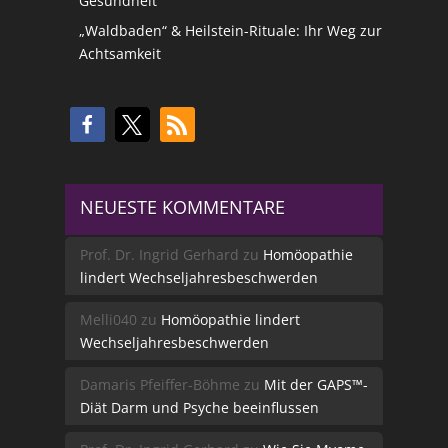
Gesundheit
„Waldbaden“ & Heilstein-Rituale: Ihr Weg zur
Achtsamkeit
NEUESTE KOMMENTARE
Prof. Dr. Ingrid Gerhard
zu
Homöopathie
lindert Wechseljahresbeschwerden
Melli040
zu
Homöopathie lindert
Wechseljahresbeschwerden
Damaris Pfeiffer-Böhme
zu
Mit der GAPS™-
Diät Darm und Psyche beeinflussen