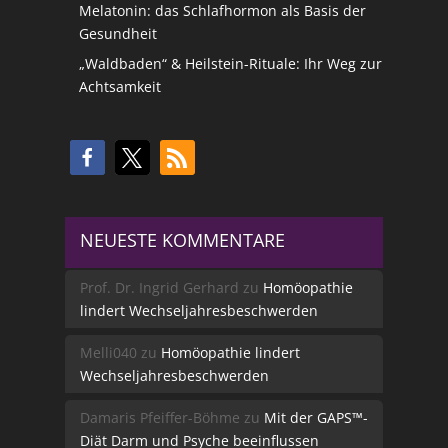
Melatonin: das Schlafhormon als Basis der
Gesundheit
„Waldbaden“ & Heilstein-Rituale: Ihr Weg zur
Achtsamkeit
NEUESTE KOMMENTARE
Prof. Dr. Ingrid Gerhard
zu
Homöopathie
lindert Wechseljahresbeschwerden
Melli040
zu
Homöopathie lindert
Wechseljahresbeschwerden
Damaris Pfeiffer-Böhme
zu
Mit der GAPS™-
Diät Darm und Psyche beeinflussen