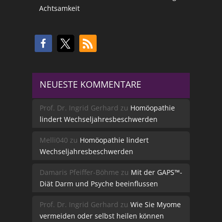
Achtsamkeit
NEUESTE KOMMENTARE
Prof. Dr. Ingrid Gerhard
zu
Homöopathie
lindert Wechseljahresbeschwerden
Melli040
zu
Homöopathie lindert
Wechseljahresbeschwerden
Damaris Pfeiffer-Böhme
zu
Mit der GAPS™-
Diät Darm und Psyche beeinflussen
Prof. Dr. Ingrid Gerhard
zu
Wie Sie Myome
vermeiden oder selbst heilen können