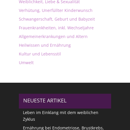
Weiblichkeit, Liebe & Sexualität
Verhütung, Unerfüllter Kinderwunsch
Schwangerschaft, Geburt und Babyzeit
Frauenkrankheiten, inkl. Wechseljahre
Allgemeinerkrankungen und Altern
Heilwissen und Ernährung
Kultur und Lebensstil
Umwelt
NEUESTE ARTIKEL
Leben im Einklang mit dem weiblichen
Zyklus
Ernährung bei Endometriose, Brustkrebs,