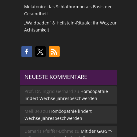
Melatonin: das Schlafhormon als Basis der
Gesundheit
„Waldbaden“ & Heilstein-Rituale: Ihr Weg zur
Achtsamkeit
NEUESTE KOMMENTARE
Prof. Dr. Ingrid Gerhard
zu
Homöopathie
lindert Wechseljahresbeschwerden
Melli040
zu
Homöopathie lindert
Wechseljahresbeschwerden
Damaris Pfeiffer-Böhme
zu
Mit der GAPS™-