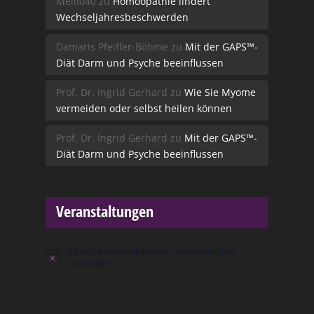
Melli040
zu
Homöopathie lindert
Wechseljahresbeschwerden
Damaris Pfeiffer-Böhme
zu
Mit der GAPS™-
Diät Darm und Psyche beeinflussen
Prof. Dr. Ingrid Gerhard
zu
Wie Sie Myome
vermeiden oder selbst heilen können
Prof. Dr. Ingrid Gerhard
zu
Mit der GAPS™-
Diät Darm und Psyche beeinflussen
Veranstaltungen
Es sind keine anstehenden Veranstaltungen
Hinweis
vorhanden.