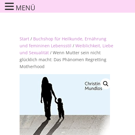
MENÜ
Start
/
Buchshop für Heilkunde, Ernährung
und femininen Lebensstil
/
Weiblichkeit, Liebe
und Sexualität
/ Wenn Mutter sein nicht
glücklich macht: Das Phänomen Regretting
Motherhood