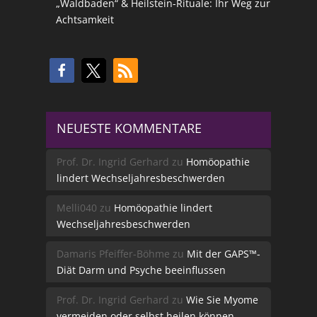
„Waldbaden“ & Heilstein-Rituale: Ihr Weg zur
Achtsamkeit
NEUESTE KOMMENTARE
Prof. Dr. Ingrid Gerhard
zu
Homöopathie
lindert Wechseljahresbeschwerden
Melli040
zu
Homöopathie lindert
Wechseljahresbeschwerden
Damaris Pfeiffer-Böhme
zu
Mit der GAPS™-
Diät Darm und Psyche beeinflussen
Prof. Dr. Ingrid Gerhard
zu
Wie Sie Myome
vermeiden oder selbst heilen können