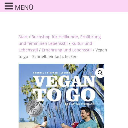
MENÜ
Start
/
Buchshop für Heilkunde, Ernährung
und femininen Lebensstil
/
Kultur und
Lebensstil
/
Ernährung und Lebensstil
/ Vegan
to go – Schnell, einfach, lecker