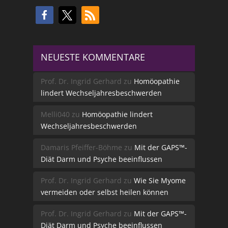
NEUESTE KOMMENTARE
Prof. Dr. Ingrid Gerhard
zu
Homöopathie
lindert Wechseljahresbeschwerden
Melli040
zu
Homöopathie lindert
Wechseljahresbeschwerden
Damaris Pfeiffer-Böhme
zu
Mit der GAPS™-
Diät Darm und Psyche beeinflussen
Prof. Dr. Ingrid Gerhard
zu
Wie Sie Myome
vermeiden oder selbst heilen können
Prof. Dr. Ingrid Gerhard
zu
Mit der GAPS™-
Diät Darm und Psyche beeinflussen