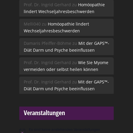
Prof. Dr. Ingrid Gerhard
zu
Homöopathie
lindert Wechseljahresbeschwerden
Melli040
zu
Homöopathie lindert
Wechseljahresbeschwerden
Damaris Pfeiffer-Böhme
zu
Mit der GAPS™-
Diät Darm und Psyche beeinflussen
Prof. Dr. Ingrid Gerhard
zu
Wie Sie Myome
vermeiden oder selbst heilen können
Prof. Dr. Ingrid Gerhard
zu
Mit der GAPS™-
Diät Darm und Psyche beeinflussen
Veranstaltungen
Es sind keine anstehenden Veranstaltungen