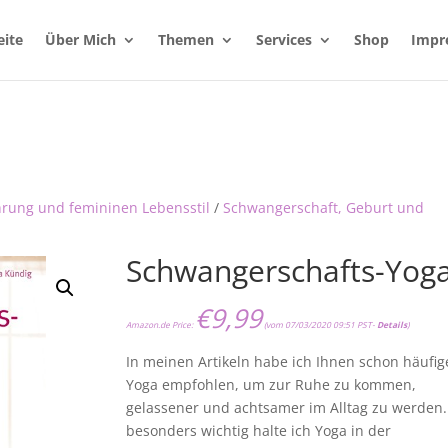
eite
Über Mich
Themen
Services
Shop
Impr
hrung und femininen Lebensstil
/
Schwangerschaft, Geburt und
Schwangerschafts-Yog
€
9,99
Amazon.de Price:
(vom 07/03/2020 09:51 PST-
Details
)
In meinen Artikeln habe ich Ihnen schon häufig
Yoga empfohlen, um zur Ruhe zu kommen,
gelassener und achtsamer im Alltag zu werden.
besonders wichtig halte ich Yoga in der