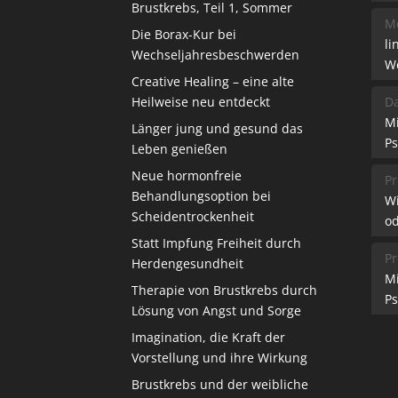
Brustkrebs, Teil 1, Sommer
Me
Die Borax-Kur bei
li
Wechseljahresbeschwerden
W
Creative Healing – eine alte
Heilweise neu entdeckt
Da
M
Länger jung und gesund das
Ps
Leben genießen
Neue hormonfreie
Pr
Behandlungsoption bei
W
Scheidentrockenheit
od
Statt Impfung Freiheit durch
Pr
Herdengesundheit
M
Therapie von Brustkrebs durch
Ps
Lösung von Angst und Sorge
Imagination, die Kraft der
Vorstellung und ihre Wirkung
Brustkrebs und der weibliche