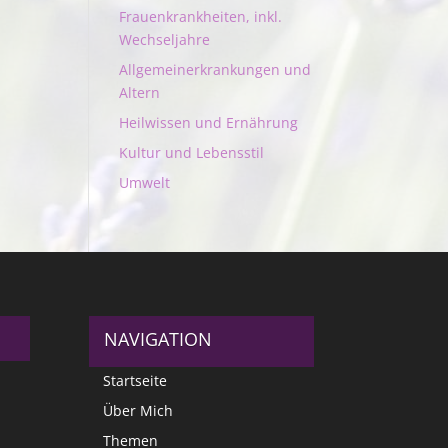
Frauenkrankheiten, inkl.
Wechseljahre
Allgemeinerkrankungen und
Altern
Heilwissen und Ernährung
Kultur und Lebensstil
Umwelt
NAVIGATION
Startseite
Über Mich
Themen