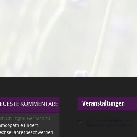
Veranstaltungen
EUESTE KOMMENTARE
of. Dr. Ingrid Gerhard
zu
Es sind keine anstehenden
Hinweis
möopathie lindert
Veranstaltungen vorhanden.
echseljahresbeschwerden