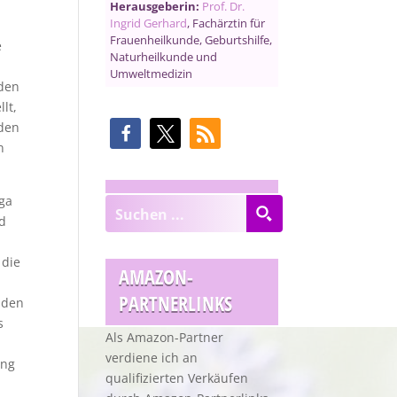
Herausgeberin:
Prof. Dr.
Ingrid Gerhard
, Fachärztin für
Frauenheilkunde, Geburtshilfe,
e
Naturheilkunde und
Umweltmedizin
rden
lt,
 den
n
ga
nd
.
 die
AMAZON-
PARTNERLINKS
 den
s
Als Amazon-Partner
verdiene ich an
ung
qualifizierten Verkäufen