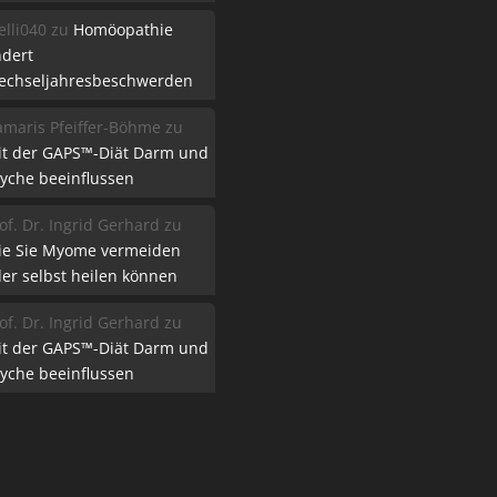
lli040
zu
Homöopathie
ndert
echseljahresbeschwerden
maris Pfeiffer-Böhme
zu
it der GAPS™-Diät Darm und
yche beeinflussen
of. Dr. Ingrid Gerhard
zu
ie Sie Myome vermeiden
er selbst heilen können
of. Dr. Ingrid Gerhard
zu
it der GAPS™-Diät Darm und
yche beeinflussen