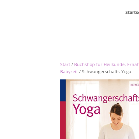
Starts
Start
/
Buchshop für Heilkunde, Ernä
Babyzeit
/ Schwangerschafts-Yoga