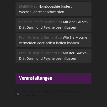
Melli040
zu
Homöopathie lindert
Wechseljahresbeschwerden
Damaris Pfeiffer-Böhme
zu
Mit der GAPS™-
Diät Darm und Psyche beeinflussen
Prof. Dr. Ingrid Gerhard
zu
Wie Sie Myome
vermeiden oder selbst heilen können
Prof. Dr. Ingrid Gerhard
zu
Mit der GAPS™-
Diät Darm und Psyche beeinflussen
Veranstaltungen
Es sind keine anstehenden Veranstaltungen
Hinweis
vorhanden.