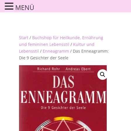
MENÜ
Start
/
Buchshop für Heilkunde, Ernährung
und femininen Lebensstil
/
Kultur und
Lebensstil
/
Enneagramm
/ Das Enneagramm:
Die 9 Gesichter der Seele