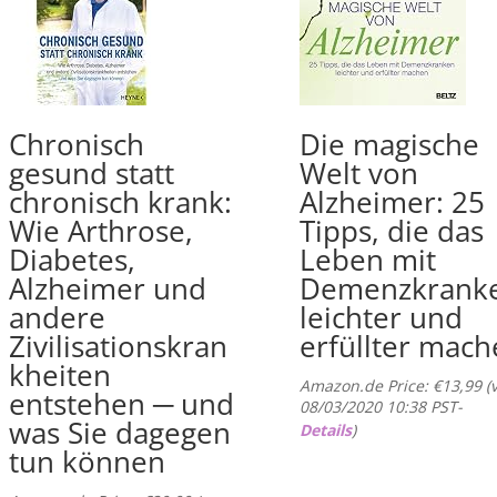
Chronisch
Die magische
gesund statt
Welt von
chronisch krank:
Alzheimer: 25
Wie Arthrose,
Tipps, die das
Diabetes,
Leben mit
Alzheimer und
Demenzkrank
andere
leichter und
Zivilisationskran
erfüllter mac
kheiten
Amazon.de Price:
€
13,99
(
entstehen ─ und
08/03/2020 10:38 PST-
was Sie dagegen
Details
)
tun können