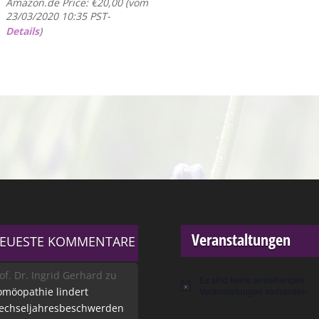
Amazon.de Price:
€
20,00
(vom
23/03/2020 10:35 PST-
Details
)
Veranstaltungen
EUESTE KOMMENTARE
of. Dr. Ingrid Gerhard
zu
Es sind keine anstehenden
Hinweis
möopathie lindert
Veranstaltungen vorhanden.
echseljahresbeschwerden