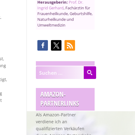
Herausgeberin:
Prof. Dr.
Ingrid Gerhard
, Fachärztin für
Frauenheilkunde, Geburtshilfe,
,
Naturheilkunde und
Umweltmedizin
n
st,
ung
igt,
AMAZON-
g
t
PARTNERLINKS
Als Amazon-Partner
verdiene ich an
qualifizierten Verkäufen