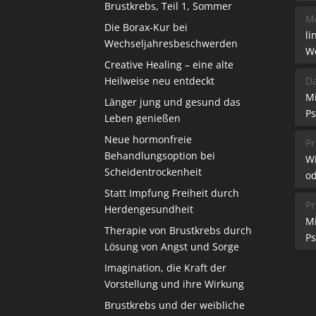
Brustkrebs, Teil 1, Sommer
Me
Die Borax-Kur bei
li
Wechseljahresbeschwerden
W
Creative Healing – eine alte
Heilweise neu entdeckt
Da
M
Länger jung und gesund das
Ps
Leben genießen
Neue hormonfreie
Pr
Behandlungsoption bei
W
Scheidentrockenheit
od
Statt Impfung Freiheit durch
Pr
Herdengesundheit
M
Therapie von Brustkrebs durch
Ps
Lösung von Angst und Sorge
Imagination, die Kraft der
Vorstellung und ihre Wirkung
Brustkrebs und der weibliche