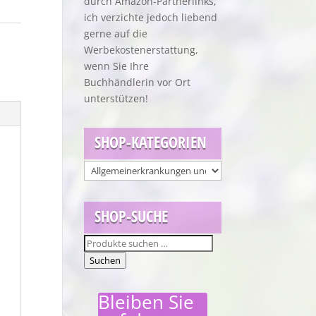
durch Amazon-Partnerlinks,
ich verzichte jedoch liebend
gerne auf die
Werbekostenerstattung,
wenn Sie Ihre
Buchhändlerin vor Ort
unterstützen!
SHOP-KATEGORIEN
SHOP-SUCHE
Suchen
nach:
Suchen
Bleiben Sie