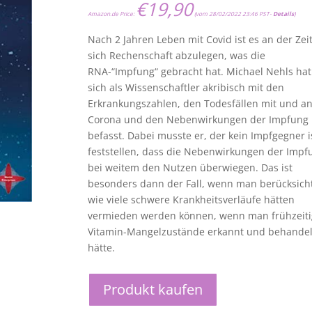
€
19,90
Amazon.de Price:
(vom 28/02/2022 23:46 PST-
Details
)
Nach 2 Jahren Leben mit Covid ist es an der Zeit
sich Rechenschaft abzulegen, was die
RNA-“Impfung“ gebracht hat. Michael Nehls hat
sich als Wissenschaftler akribisch mit den
Erkrankungszahlen, den Todesfällen mit und a
Corona und den Nebenwirkungen der Impfung
befasst. Dabei musste er, der kein Impfgegner i
feststellen, dass die Nebenwirkungen der Impf
bei weitem den Nutzen überwiegen. Das ist
besonders dann der Fall, wenn man berücksicht
wie viele schwere Krankheitsverläufe hätten
vermieden werden können, wenn man frühzeiti
Vitamin-Mangelzustände erkannt und behandel
hätte.
Produkt kaufen