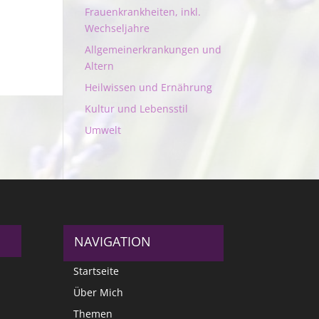
Frauenkrankheiten, inkl.
Wechseljahre
Allgemeinerkrankungen und
Altern
Heilwissen und Ernährung
Kultur und Lebensstil
Umwelt
NAVIGATION
Startseite
Über Mich
Themen