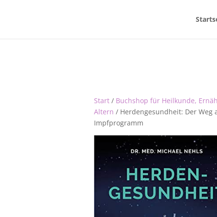
Starts
Start
/
Buchshop für Heilkunde, Ernä
Altern
/ Herdengesundheit: Der Weg au
Impfprogramm