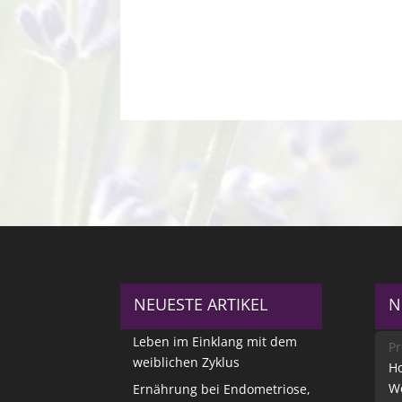
NEUESTE ARTIKEL
N
Leben im Einklang mit dem
Pr
weiblichen Zyklus
Ho
W
Ernährung bei Endometriose,