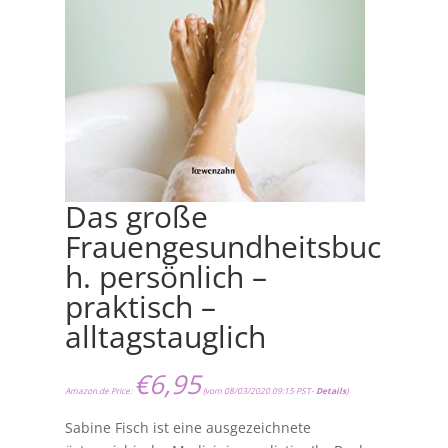
Das große
Frauengesundheitsbuc
h. persönlich –
praktisch –
alltagstauglich
€
6,95
Amazon.de Price:
(vom 08/03/2020 09:15 PST-
Details
)
Sabine Fisch ist eine ausgezeichnete